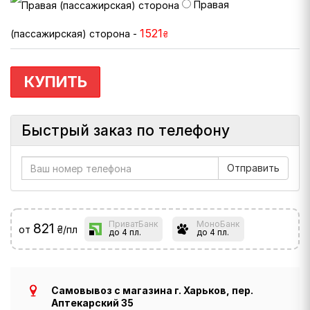
Правая
1521
(пассажирская) сторона -
₴
КУПИТЬ
Быстрый заказ по телефону
ПриватБанк
МоноБанк
821
от
₴/пл
до 4 пл.
до 4 пл.
Самовывоз с магазина г. Харьков, пер.
Аптекарский 35