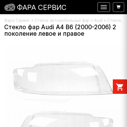
ФАРА СЕРВИС
Навигация
Фара Сервис
»
Стекла автомобильных фар
»
Audi
» Стекло фа
Стекло фар Audi A4 B6 (2000-2006) 2
поколение левое и правое
shopping_cart