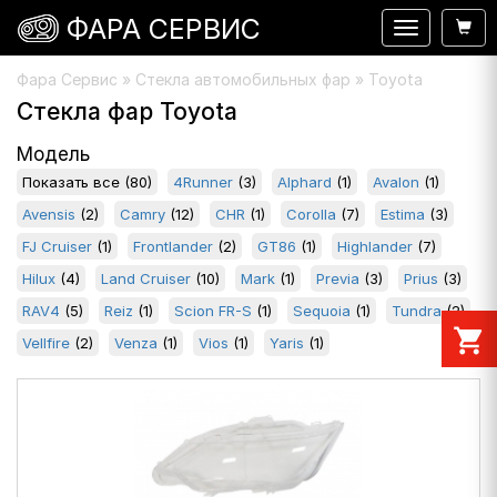
ФАРА СЕРВИС
Навигация
Фара Сервис
»
Стекла автомобильных фар
» Toyota
Стекла фар Toyota
Модель
Показать все
(80)
4Runner
(3)
Alphard
(1)
Avalon
(1)
Avensis
(2)
Camry
(12)
CHR
(1)
Corolla
(7)
Estima
(3)
FJ Cruiser
(1)
Frontlander
(2)
GT86
(1)
Highlander
(7)
Hilux
(4)
Land Cruiser
(10)
Mark
(1)
Previa
(3)
Prius
(3)
RAV4
(5)
Reiz
(1)
Scion FR-S
(1)
Sequoia
(1)
Tundra
(2)
shopping_cart
Vellfire
(2)
Venza
(1)
Vios
(1)
Yaris
(1)