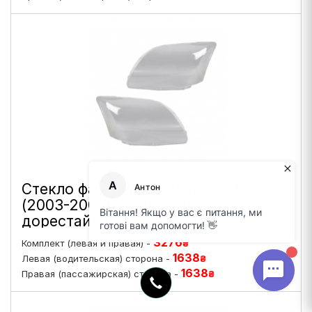
Стекло фар Toyota Avensis T25 T250
(2003-2006) 2 поколение
дорестайлинг левое и правое
3276
Комплект (левая и правая) -
₴
1638
Левая (водительская) сторона -
₴
1638
Правая (пассажирская) сторона -
₴