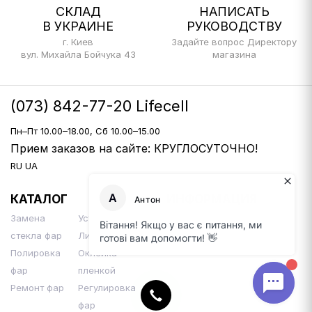
СКЛАД
НАПИСАТЬ
В УКРАИНЕ
РУКОВОДСТВУ
г. Киев
Задайте вопрос Директору
вул. Михайла Бойчука 43
магазина
(073) 842-77-20 Lifecell
Пн–Пт 10.00–18.00, Сб 10.00–15.00
Прием заказов на сайте: КРУГЛОСУТОЧНО!
RU
UA
КАТАЛОГ
ИНФОРМАЦИЯ
Замена
Установка Би-
Доставка и оплата
стекла фар
Линз
Контакты
Полировка
Оклейка
фар
пленкой
Ремонт фар
Регулировка
фар