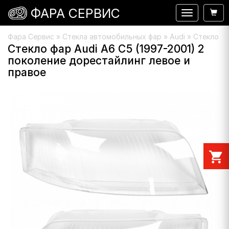
ФАРА СЕРВИС
Навигация
Фара Сервис
»
Стекла автомобильных фар
»
Audi
» Стекло фа
Стекло фар Audi A6 C5 (1997-2001) 2
поколение дорестайлинг левое и
правое
shopping_cart