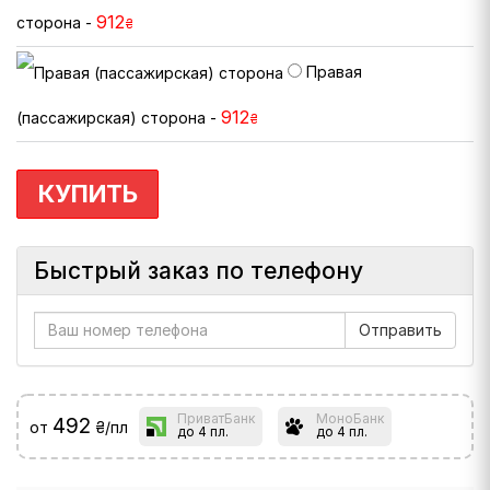
912
сторона -
₴
Правая
912
(пассажирская) сторона -
₴
КУПИТЬ
Быстрый заказ по телефону
ПриватБанк
МоноБанк
492
от
₴/пл
до 4 пл.
до 4 пл.