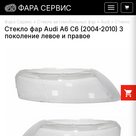
ФАРА СЕРВИС
Навигация
Фара Сервис
»
Стекла автомобильных фар
»
Audi
» Стекло фа
Стекло фар Audi A6 C6 (2004-2010) 3
поколение левое и правое
shopping_cart