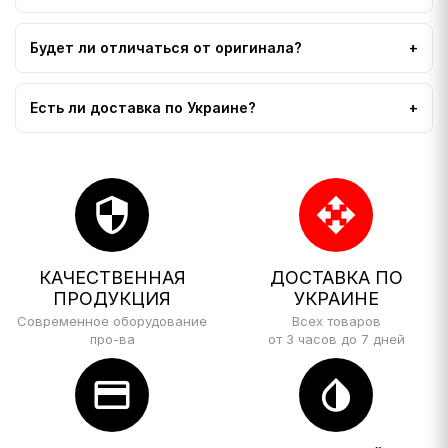
Будет ли отличаться от оригинала?
Есть ли доставка по Украине?
security
open_with
КАЧЕСТВЕННАЯ
ДОСТАВКА ПО
ПРОДУКЦИЯ
УКРАИНЕ
Современное оборудование
Всех товаров
про-ва
от 3 часов до 7 дней
credit_card
invert_colors