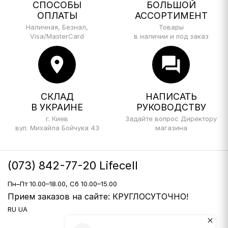
СПОСОБЫ
БОЛЬШОЙ
ОПЛАТЫ
АССОРТИМЕНТ
Наличная, Безнал,
Товары
Visa/MasterCard
в наличии и под заказ
location_on
forum
СКЛАД
НАПИСАТЬ
В УКРАИНЕ
РУКОВОДСТВУ
г. Киев
Задайте вопрос Директору
вул. Михайла Бойчука 43
магазина
(073) 842-77-20 Lifecell
Пн–Пт 10.00–18.00, Сб 10.00–15.00
Прием заказов на сайте: КРУГЛОСУТОЧНО!
RU
UA