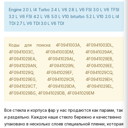
Engine 2.0 L I4 Turbo 2.4 L V6 2.8 L V6 FSI 3.0 L V6 TFSI
3.2 L V6 FSI 4.2 L V8 5.0 L V10 biturbo 5.2 L V10 2.0 L I4
TDI 2.7 L V6 TDI 3.0 L V6 TDI
Коды для поиска: 4F0941003A, 4F0941003DL,
4F0941003C, 4F0941003DM, 4F0941029AK,
4F0941029EA, 4F0941029AL, 4F0941029EB,
4F0941029AN, 4F0941029N, 4F0941029EE,
4F0941029Q, 4F0941029EF, 4F0941029CQ,
4F0941029EG, 4F0941029CR, 4F0941029EH,
4F0941029CT, 4F0941029DA, 4F0941029EL,
4F0941029BG, 4F0941029DB, 4F0941029EM
Все стекла и корпуса фар у нас продаются как парами, так
и раздельно. Каждое наше стекло бережно и качественно
упаковано в несколько слоев специальной пленки, которая