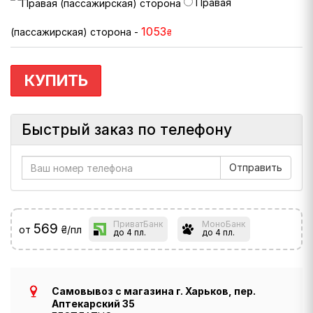
Правая
1053
(пассажирская) сторона -
₴
КУПИТЬ
Быстрый заказ по телефону
ПриватБанк
МоноБанк
569
от
₴/пл
до 4 пл.
до 4 пл.
Самовывоз с магазина г. Харьков, пер.
Аптекарский 35