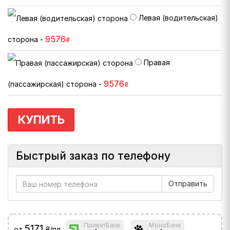
Левая (водительская)
9576
сторона -
₴
Правая
9576
(пассажирская) сторона -
₴
КУПИТЬ
Быстрый заказ по телефону
ПриватБанк
МоноБанк
5171
от
₴/пл