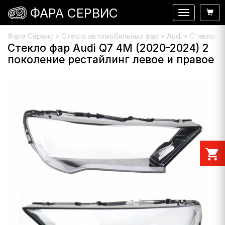
ФАРА СЕРВИС
Навигация
Фара Сервис
»
Стекла автомобильных фар
»
Audi
» Стекло фа
Стекло фар Audi Q7 4M (2020-2024) 2
поколение рестайлинг левое и правое
shopping_cart