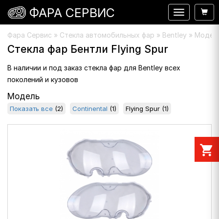
ФАРА СЕРВИС
Навигация
Фара Сервис
»
Стекла автомобильных фар
» Bentley » Модель 
Стекла фар Бентли Flying Spur
В наличии и под заказ стекла фар для Bentley всех
поколений и кузовов
Модель
Показать все
(2)
Continental
(1)
Flying Spur
(1)
shopping_cart