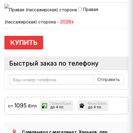
Правая
2028
(пассажирская) сторона -
₴
КУПИТЬ
Быстрый заказ по телефону
ПриватБанк
МоноБанк
1095
от
₴/пл
до 4 пл.
до 4 пл.
Самовывоз с магазина г. Харьков, пер.