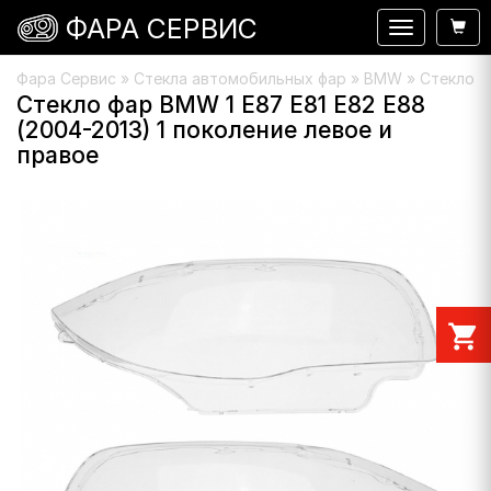
ФАРА СЕРВИС
Навигация
Фара Сервис
»
Стекла автомобильных фар
»
BMW
» Стекло ф
Стекло фар BMW 1 E87 E81 E82 E88
(2004-2013) 1 поколение левое и
правое
shopping_cart