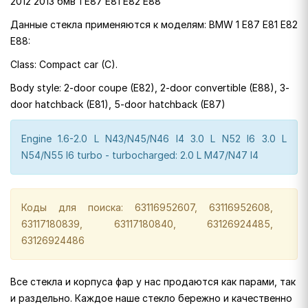
2012 2013 бмв 1 E87 E81 E82 E88
Данные стекла применяются к моделям: BMW 1 E87 E81 E82
E88:
Class: Compact car (C).
Body style: 2-door coupe (E82), 2-door convertible (E88), 3-
door hatchback (E81), 5-door hatchback (E87)
Engine 1.6-2.0 L N43/N45/N46 I4 3.0 L N52 I6 3.0 L
N54/N55 I6 turbo - turbocharged: 2.0 L M47/N47 I4
Коды для поиска: 63116952607, 63116952608,
63117180839, 63117180840, 63126924485,
63126924486
Все стекла и корпуса фар у нас продаются как парами, так
и раздельно. Каждое наше стекло бережно и качественно