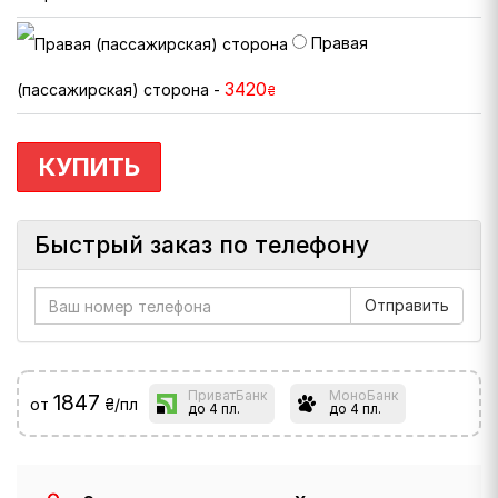
Правая
3420
(пассажирская) сторона -
₴
КУПИТЬ
Быстрый заказ по телефону
ПриватБанк
МоноБанк
1847
от
₴/пл
до 4 пл.
до 4 пл.