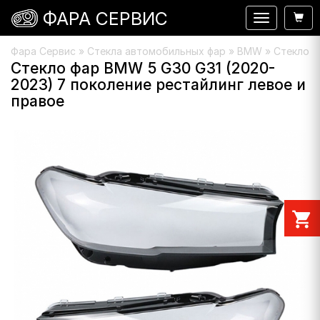
ФАРА СЕРВИС
Навигация
Фара Сервис
»
Стекла автомобильных фар
»
BMW
» Стекло ф
Стекло фар BMW 5 G30 G31 (2020-
2023) 7 поколение рестайлинг левое и
правое
shopping_cart