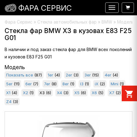
ФАРА СЕРВИС
Навигация
Фара Сервис
»
Стекла автомобильных фар
» BMW » Модель :
Стекла фар BMW X3 в кузовах E83 F25
G01
В наличии и под заказ стекла фар для BMW всех поколений
и кузовов E83 F25 G01
Модель
Показать все
(87)
1er
(4)
2er
(3)
3er
(15)
4er
(4)
5er
(11)
6er
(7)
7er
(8)
8er
(1)
I3
(1)
iX
(2)
Mini
(1)
shopping_cart
X1
(4)
X2
(1)
X3
(6)
X4
(3)
X5
(6)
X6
(5)
X7
(2)
Z4
(3)