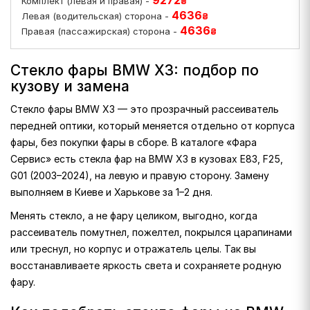
9272
Комплект (левая и правая) -
₴
4636
Левая (водительская) сторона -
₴
4636
Правая (пассажирская) сторона -
₴
Стекло фары BMW X3: подбор по
кузову и замена
Стекло фары BMW X3 — это прозрачный рассеиватель
передней оптики, который меняется отдельно от корпуса
фары, без покупки фары в сборе. В каталоге «Фара
Сервис» есть стекла фар на BMW X3 в кузовах E83, F25,
G01 (2003–2024), на левую и правую сторону. Замену
выполняем в Киеве и Харькове за 1–2 дня.
Менять стекло, а не фару целиком, выгодно, когда
рассеиватель помутнел, пожелтел, покрылся царапинами
или треснул, но корпус и отражатель целы. Так вы
восстанавливаете яркость света и сохраняете родную
фару.