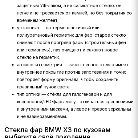
защитным УФ-лаком, а не силикатное стекло: он
легче и не трескается от камней, но без покрытия со
временем желтеет;
установка — на термопластичный или
полиуретановый герметик для фар: старое стекло
снимают после прогрева фары (строительный фен
или термопечь), паз очищают и сажают новое
стекло на герметик;
антифог и геометрия — качественное стекло имеет
внутреннее покрытие против запотевания и точно
повторяет форму оригинала, чтобы сохранить
правильный пучок света;
тип оптики — стёкла для галогеновой и для
ксеноновой/LED-фары могут отличаться креплениями
и внутренними масками, а левое и правое зеркальны
и не взаимозаменяемы.
Стекла фар BMW X3 по кузовам —
выберите своё поколение