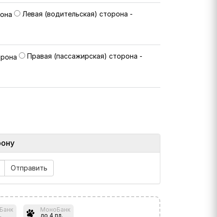
Левая (водительская) сторона -
Правая (пассажирская) сторона -
фону
Банк
МоноБанк
.
до 4 пл.