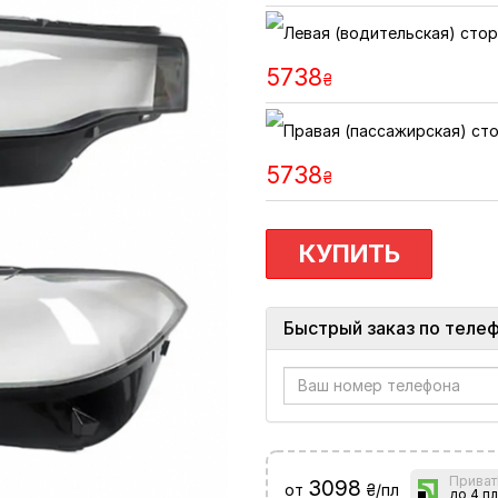
5738
₴
5738
₴
КУПИТЬ
Быстрый заказ по теле
Приват
3098
от
₴/пл
до 4 пл