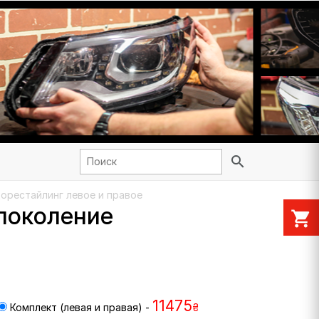
search
дорестайлинг левое и правое
 поколение
shopping_cart
11475
Комплект (левая и правая) -
₴