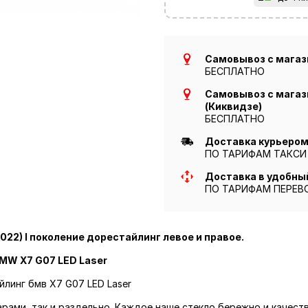
Самовывоз с магази
БЕСПЛАТНО
Самовывоз с магази
(Киквидзе)
БЕСПЛАТНО
Доставка курьером 
ПО ТАРИФАМ ТАКСИ
Доставка в удобны
ПО ТАРИФАМ ПЕРЕВ
022) I поколение дорестайлинг левое и правое.
MW X7 G07 LED Laser
йлинг бмв X7 G07 LED Laser
парами, так и раздельно. Каждое наше стекло бережно и качест