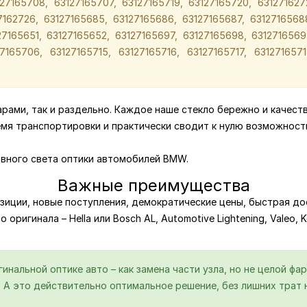
7165708, 63127165707, 63127165719, 63127165720, 6312716272
7162726, 63127165685, 63127165686, 63127165687, 6312716568
7165651, 63127165652, 63127165697, 63127165698, 6312716569
7165706, 63127165715, 63127165716, 63127165717, 6312716571
парами, так и раздельно. Каждое наше стекло бережно и качест
емя транспортировки и практически сводит к нулю возможност
вного света оптики автомобилей BMW.
Важные преимущества
зиции, новые поступления, демократические цены, быстрая дос
 оригинала – Hella или Bosch AL, Automotive Lightening, Valeo,
нальной оптике авто – как замена части узла, но не целой фар
А это действительно оптимальное решение, без лишних трат н