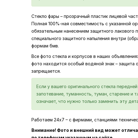
Стекло фары – прозрачный пластик лицевой част
Полная 100%-ная совместимость с указанной ор
обязательным нанесением защитного лакового по
специального защитного напыления внутри (обр
формам бмв.
Все фото стекла и корпусов в наших объявлени
фото находится особый водяной знак – защита 
запрещается.
Если у вашего оригинального стекла передне
запотевание, туманность, туман, старение и т
означает, что нужно только заменить эту дета
Работаем 24х7 – с фирмами, станциями техниче
Внимание! Фото и внешний вид может отлича
по телефонам указанным на сайте.