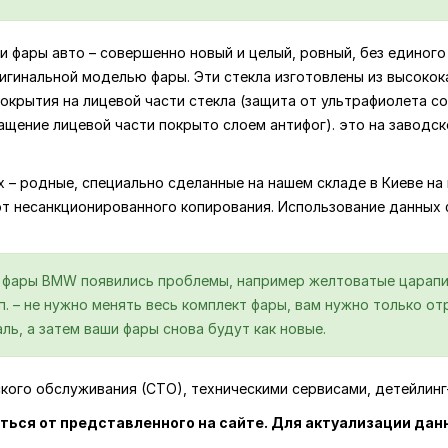
и фары авто – совершенно новый и целый, ровный, без единого 
игинальной моделью фары. Эти стекла изготовлены из высокок
крытия на лицевой части стекла (защита от ультрафиолета со
ащение лицевой части покрыто слоем антифог). это на заводс
ях – родные, специально сделанные на нашем складе в Киеве 
от несанкционированного копирования. Использование данных
й фары BMW появились проблемы, например желтоватые царапи
.п. – не нужно менять весь комплект фары, вам нужно только 
ль, а затем ваши фары снова будут как новые.
ского обслуживания (СТО), техническими сервисами, детейлин
ться от представленного на сайте. Для актуализации дан