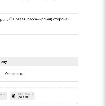
Правая (пассажирская) сторона -
фону
анк
МоноБанк
до 4 пл.