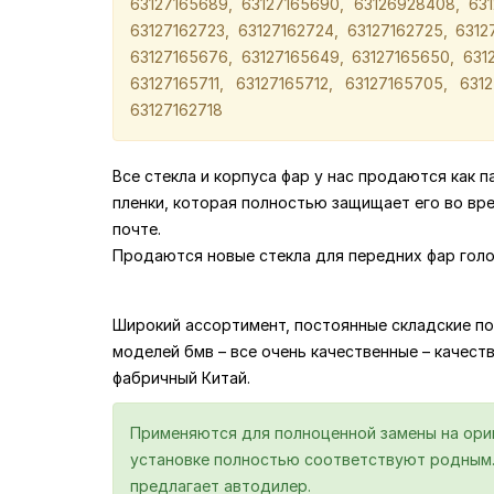
63127165689, 63127165690, 63126928408, 6312
63127162723, 63127162724, 63127162725, 6312
63127165676, 63127165649, 63127165650, 6312
63127165711, 63127165712, 63127165705, 6312
63127162718
Все стекла и корпуса фар у нас продаются как 
пленки, которая полностью защищает его во вр
почте.
Продаются новые стекла для передних фар голо
Широкий ассортимент, постоянные складские по
моделей бмв – все очень качественные – качество
фабричный Китай.
Применяются для полноценной замены на ориги
установке полностью соответствуют родным. 
предлагает автодилер.