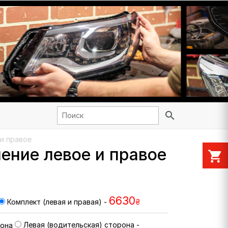
search
 и правое
ение левое и правое
shopping_cart
6630
Комплект (левая и правая) -
₴
Левая (водительская) сторона -