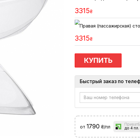
3315
₴
3315
₴
КУПИТЬ
Быстрый заказ по теле
ПриватБ
1790
от
₴/пл
до 4 пл.