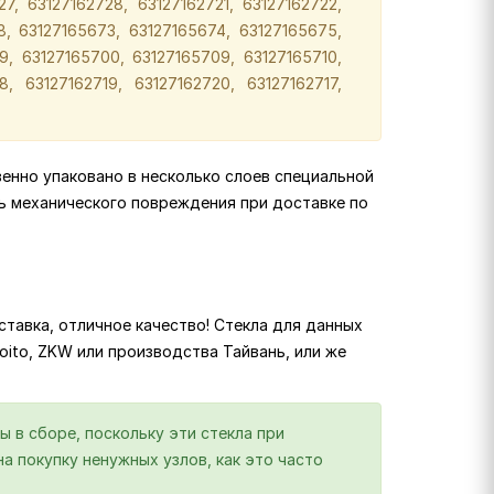
7, 63127162728, 63127162721, 63127162722,
8, 63127165673, 63127165674, 63127165675,
9, 63127165700, 63127165709, 63127165710,
8, 63127162719, 63127162720, 63127162717,
венно упаковано в несколько слоев специальной
ь механического повреждения при доставке по
тавка, отличное качество! Стекла для данных
 Koito, ZKW или производства Тайвань, или же
ы в сборе, поскольку эти стекла при
а покупку ненужных узлов, как это часто