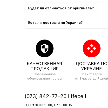
Будет ли отличаться от оригинала?
Есть ли доставка по Украине?
security
open_with
КАЧЕСТВЕННАЯ
ДОСТАВКА ПО
ПРОДУКЦИЯ
УКРАИНЕ
Современное
Всех товаров
оборудование про-ва
от 3 часов до 7 дней
(073) 842-77-20 Lifecell
Пн–Пт 10.00–18.00, Сб 10.00–15.00