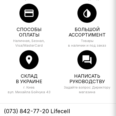
credit_card
invert_colors
СПОСОБЫ
БОЛЬШОЙ
ОПЛАТЫ
АССОРТИМЕНТ
Наличная, Безнал,
Товары
Visa/MasterCard
в наличии и под заказ
location_on
forum
СКЛАД
НАПИСАТЬ
В УКРАИНЕ
РУКОВОДСТВУ
г. Киев
Задайте вопрос Директору
вул. Михайла Бойчука 43
магазина
(073) 842-77-20 Lifecell