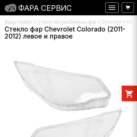
ФАРА СЕРВИС
Навигация
Фара Сервис
»
Стекла автомобильных фар
»
Chevrolet
» Стекл
Стекло фар Chevrolet Colorado (2011-
2012) левое и правое
shopping_cart