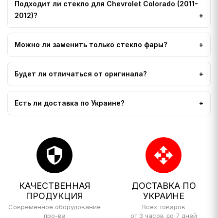
Подходит ли стекло для Chevrolet Colorado (2011-
2012)?
Можно ли заменить только стекло фары?
Будет ли отличаться от оригинала?
Есть ли доставка по Украине?
security
open_with
КАЧЕСТВЕННАЯ
ДОСТАВКА ПО
ПРОДУКЦИЯ
УКРАИНЕ
Современное оборудование
Всех товаров
про-ва
от 3 часов до 7 дней