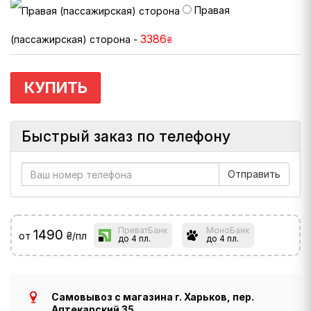
Правая
3386
(пассажирская) сторона -
₴
КУПИТЬ
Быстрый заказ по телефону
ПриватБанк
МоноБанк
1490
от
₴/пл
до 4 пл.
до 4 пл.
Самовывоз с магазина г. Харьков, пер.
Аптекарский 35