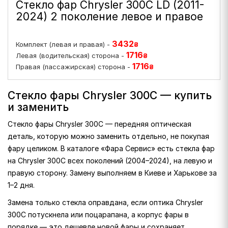
Стекло фар Chrysler 300C LD (2011-
2024) 2 поколение левое и правое
3432
Комплект (левая и правая) -
₴
1716
Левая (водительская) сторона -
₴
1716
Правая (пассажирская) сторона -
₴
Стекло фары Chrysler 300C — купить
и заменить
Стекло фары Chrysler 300C — передняя оптическая
деталь, которую можно заменить отдельно, не покупая
фару целиком. В каталоге «Фара Сервис» есть стекла фар
на Chrysler 300C всех поколений (2004–2024), на левую и
правую сторону. Замену выполняем в Киеве и Харькове за
1–2 дня.
Замена только стекла оправдана, если оптика Chrysler
300C потускнела или поцарапана, а корпус фары в
порядке — это дешевле новой фары и сохраняет