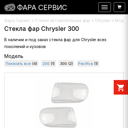
ФАРА СЕРВИС
Навигация
Фара Сервис
»
Стекла автомобильных фар
» Chrysler » Модел
Стекла фар Chrysler 300
В наличии и под заказ стекла фар для Chrysler всех
поколений и кузовов
Модель
Показать все
(4)
200
(1)
300
(2)
Pacifica
(1)
shopping_cart