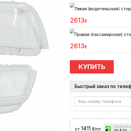
2613
₴
2613
₴
КУПИТЬ
Быстрый заказ по теле
ПриватБа
1411
от
₴/пл
до 4 пл.