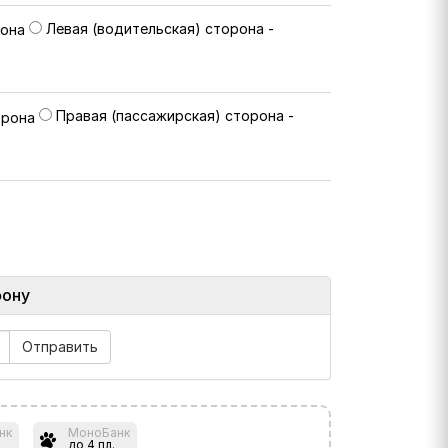
Левая (водительская) сторона -
Правая (пассажирская) сторона -
фону
нк
МоноБанк
до 4 пл.