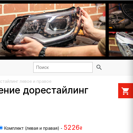
search
естайлинг левое и правое
ление дорестайлинг
shopping_cart
5226
Комплект (левая и правая) -
₴