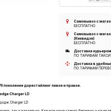
Самовывоз с магази
БЕСПЛАТНО
Самовывоз с магази
(Киквидзе)
БЕСПЛАТНО
Доставка курьером 
ПО ТАРИФАМ ТАКСИ
Доставка в удобны
ПО ТАРИФАМ ПЕРЕВ
VII поколение дорестайлинг левое и правое.
odge Charger LD
 додж Charger LD
парами, так и раздельно. Каждое наше стекло бережно и качест