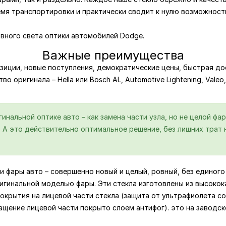
емя транспортировки и практически сводит к нулю возможност
вного света оптики автомобилей Dodge.
Важные преимущества
зиции, новые поступления, демократические цены, быстрая дос
о оригинала – Hella или Bosch AL, Automotive Lightening, Valeo
нальной оптике авто – как замена части узла, но не целой фар
А это действительно оптимальное решение, без лишних трат н
и фары авто – совершенно новый и целый, ровный, без единого 
игинальной моделью фары. Эти стекла изготовлены из высокок
крытия на лицевой части стекла (защита от ультрафиолета со
ащение лицевой части покрыто слоем антифог). это на заводс