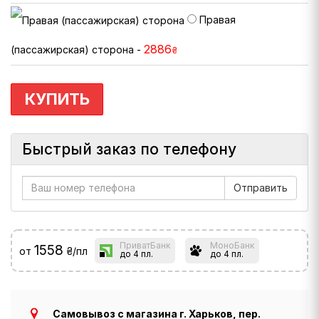
Правая
2886
(пассажирская) сторона -
₴
КУПИТЬ
Быстрый заказ по телефону
ПриватБанк
МоноБанк
1558
от
₴/пл
до 4 пл.
до 4 пл.
Самовывоз с магазина г. Харьков, пер.