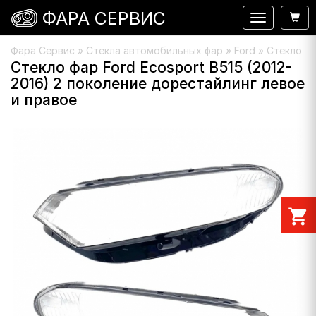
ФАРА СЕРВИС
Навигация
Фара Сервис
»
Стекла автомобильных фар
»
Ford
» Стекло фа
Стекло фар Ford Ecosport B515 (2012-
2016) 2 поколение дорестайлинг левое
и правое
shopping_cart