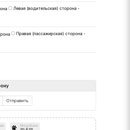
Левая (водительская) сторона -
Правая (пассажирская) сторона -
фону
нк
МоноБанк
до 4 пл.