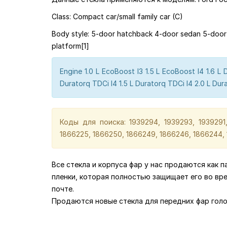
Class: Compact car/small family car (C)
Body style: 5-door hatchback 4-door sedan 5-door s
platform[1]
Engine 1.0 L EcoBoost I3 1.5 L EcoBoost I4 1.6 L
Duratorq TDCi I4 1.5 L Duratorq TDCi I4 2.0 L Dur
Коды для поиска: 1939294, 1939293, 1939291,
1866225, 1866250, 1866249, 1866246, 1866244, 
Все стекла и корпуса фар у нас продаются как 
пленки, которая полностью защищает его во вр
почте.
Продаются новые стекла для передних фар голо