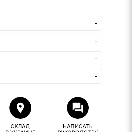
location_on
forum
СКЛАД
НАПИСАТЬ