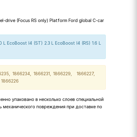
l-drive (Focus RS only) Platform Ford global C-car
0 L EcoBoost I4 (ST) 2.3 L EcoBoost I4 (RS) 1.6 L
6235, 1866234, 1866231, 1866229, 1866227,
, 1866226
венно упаковано в несколько слоев специальной
ь механического повреждения при доставке по