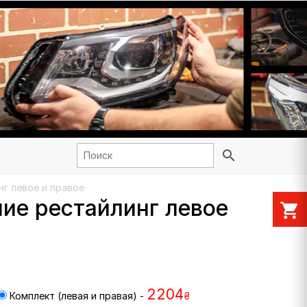
search
нг левое и правое
ние рестайлинг левое
shopping_cart
2204
Комплект (левая и правая) -
₴