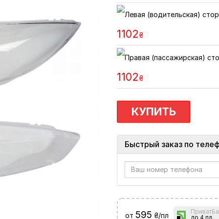
1102
₴
1102
₴
КУПИТЬ
Быстрый заказ по теле
ПриватБа
595
от
₴/пл
до 4 пл.