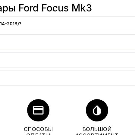
ары Ford Focus Mk3
14-2018)?
credit_card
invert_colors
СПОСОБЫ
БОЛЬШОЙ