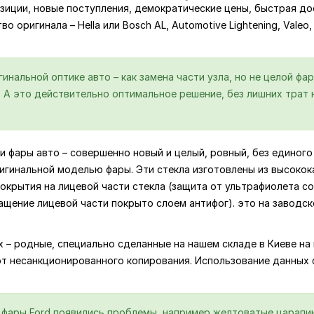
зиции, новые поступления, демократические цены, быстрая дос
о оригинала – Hella или Bosch AL, Automotive Lightening, Valeo
нальной оптике авто – как замена части узла, но не целой фар
А это действительно оптимальное решение, без лишних трат н
и фары авто – совершенно новый и целый, ровный, без единого 
игинальной моделью фары. Эти стекла изготовлены из высокок
крытия на лицевой части стекла (защита от ультрафиолета со
ащение лицевой части покрыто слоем антифог). это на заводс
ях – родные, специально сделанные на нашем складе в Киеве 
от несанкционированного копирования. Использование данных
й фары Ford появились проблемы, например желтоватые царапин