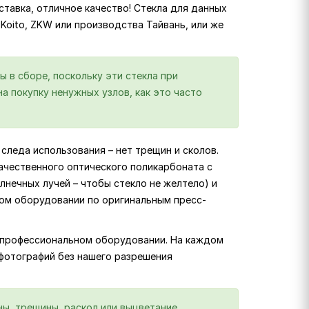
тавка, отличное качество! Стекла для данных
, Koito, ZKW или производства Тайвань, или же
ы в сборе, поскольку эти стекла при
а покупку ненужных узлов, как это часто
следа использования – нет трещин и сколов.
ачественного оптического поликарбоната с
лнечных лучей – чтобы стекло не желтело) и
ком оборудовании по оригинальным пресс-
на профессиональном оборудовании. На каждом
 фотографий без нашего разрешения
ы, трещины, раскол или выцветание,