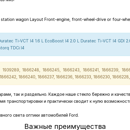
tation wagon Layout Front-engine, front-wheel-drive or four-whee
 Duratec Ti-VCT I4 1.6 L EcoBoost I4 2.0 L Duratec Ti-VCT I4 GDI 2.
atorq TDCi I4
 1939289, 1866248, 1866245, 1866243, 1866241, 1866239, 186
1866242, 1866240, 1866237, 1866236, 1866233, 1866230, 1866228
парами, так и раздельно. Каждое наше стекло бережно и качест
емя транспортировки и практически сводит к нулю возможност
вного света оптики автомобилей Ford.
Важные преимущества