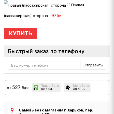
Правая
975
(пассажирская) сторона -
₴
КУПИТЬ
Быстрый заказ по телефону
ПриватБанк
МоноБанк
527
от
₴/пл
до 4 пл.
до 4 пл.
Самовывоз с магазина г. Харьков, пер.