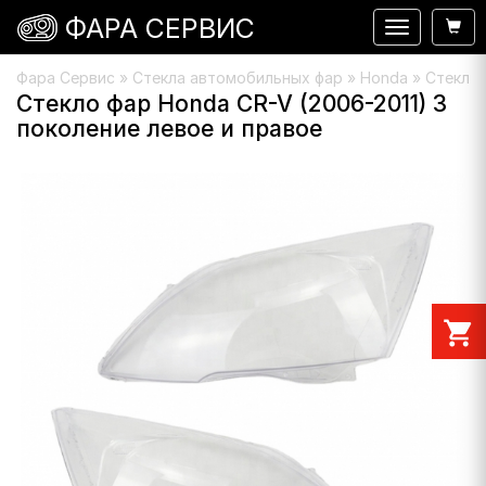
ФАРА СЕРВИС
Навигация
Фара Сервис
»
Стекла автомобильных фар
»
Honda
» Стекло 
Стекло фар Honda CR-V (2006-2011) 3
поколение левое и правое
shopping_cart