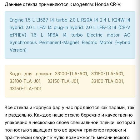
Данные стекла применяются к моделям: Honda CR-V:
Engine 1.5 L L15B7 I4 turbo 2.0 L R20A I4 2.4 L K24W I4
hybrid: 2.0 L LFA1 I4 plug-in hybrid: 2.0 L LFB-13 I4 (CR-V
e:PHEV) 1.6 L N16A I4 turbo Electric motor AC
Synchronous Permanent-Magnet Electric Motor (Hybrid
Version)
Коды для поиска: 33100-TLA-A01, 33150-TLA-A01,
33100-TLA-J01, 33150-TLA-J01, 33100-TLA-D01,
33150-TLA-D01
Все стекла и корпуса фар у нас продаются как парами, так
и раздельно. Каждое наше стекло бережно и качественно
упаковано в несколько слоев специальной пленки, которая
полностью защищает его во время транспортировки и
практически сводит к нулю возможность механического