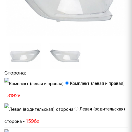
Сторона:
Комплект (левая и правая)
3192
-
₴
Левая (водительская)
1596
сторона -
₴