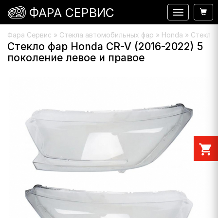
ФАРА СЕРВИС
Навигация
Фара Сервис
»
Стекла автомобильных фар
»
Honda
» Стекло 
Стекло фар Honda CR-V (2016-2022) 5
поколение левое и правое
shopping_cart