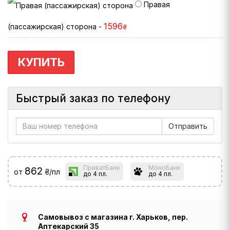
Правая
1596
(пассажирская) сторона -
₴
КУПИТЬ
Быстрый заказ по телефону
ПриватБанк
МоноБанк
862
от
₴/пл
до 4 пл.
до 4 пл.
Самовывоз с магазина г. Харьков, пер.
Аптекарский 35