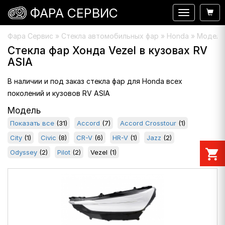
ФАРА СЕРВИС
Навигация
Фара Сервис
»
Стекла автомобильных фар
» Honda » Модель 
Стекла фар Хонда Vezel в кузовах RV
ASIA
В наличии и под заказ стекла фар для Honda всех
поколений и кузовов RV ASIA
Модель
Показать все
(31)
Accord
(7)
Accord Crosstour
(1)
City
(1)
Civic
(8)
CR-V
(6)
HR-V
(1)
Jazz
(2)
shopping_cart
Odyssey
(2)
Pilot
(2)
Vezel
(1)