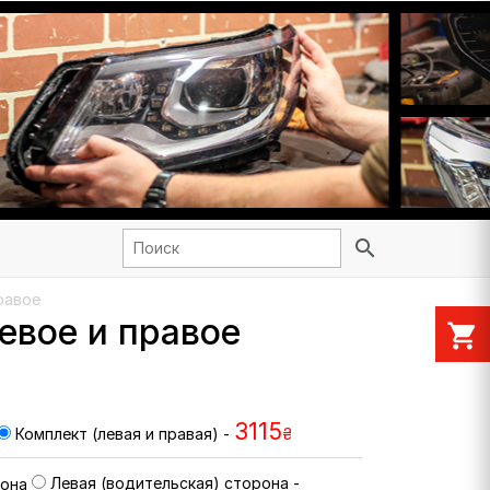
search
равое
левое и правое
shopping_cart
3115
Комплект (левая и правая) -
₴
Левая (водительская) сторона -