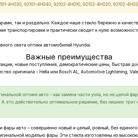
2101-4H030, 92101-4H040, 92102-4H010, 92102-4H020, 92102-4H0
парами, так и раздельно. Каждое наше стекло бережно и качест
емя транспортировки и практически сводит к нулю возможност
вного света оптики автомобилей Hyundai.
Важные преимущества
зиции, новые поступления, демократические цены, быстрая дос
тво оригинала – Hella или Bosch AL, Automotive Lightening, Val
нальной оптике авто – как замена части узла, но не целой фар
А это действительно оптимальное решение, без лишних трат н
и фары авто – совершенно новый и целый, ровный, без единого 
игинальной моделью фары. Эти стекла изготовлены из высокок