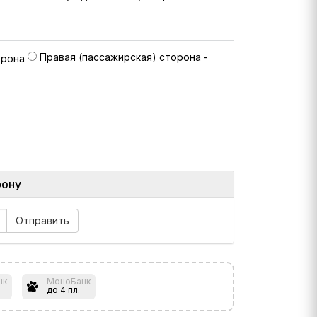
Правая (пассажирская) сторона -
фону
нк
МоноБанк
до 4 пл.