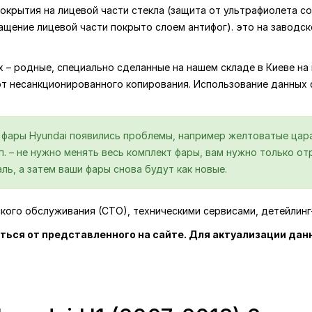
крытия на лицевой части стекла (защита от ультрафиолета со
ащение лицевой части покрыто слоем антифог). это на заводс
ях – родные, специально сделанные на нашем складе в Киеве 
от несанкционированного копирования. Использование данных
й фары Hyundai появились проблемы, например желтоватые цара
.п. – не нужно менять весь комплект фары, вам нужно только 
ль, а затем ваши фары снова будут как новые.
ского обслуживания (СТО), техническими сервисами, детейлин
ться от представленного на сайте. Для актуализации дан