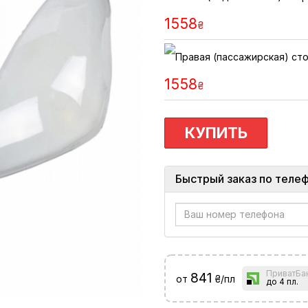
1558
₴
1558
₴
КУПИТЬ
Быстрый заказ по теле
ПриватБа
841
от
₴/пл
до 4 пл.