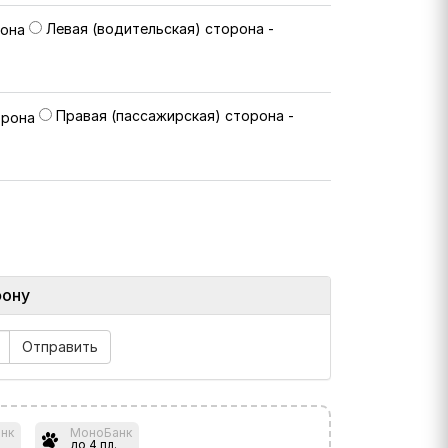
Левая (водительская) сторона -
Правая (пассажирская) сторона -
фону
нк
МоноБанк
до 4 пл.