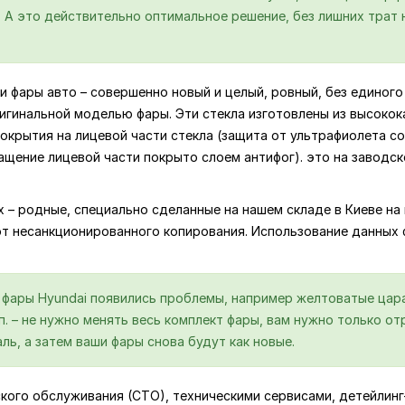
А это действительно оптимальное решение, без лишних трат н
и фары авто – совершенно новый и целый, ровный, без единого 
игинальной моделью фары. Эти стекла изготовлены из высокок
крытия на лицевой части стекла (защита от ультрафиолета со
ащение лицевой части покрыто слоем антифог). это на заводс
ях – родные, специально сделанные на нашем складе в Киеве 
от несанкционированного копирования. Использование данных
й фары Hyundai появились проблемы, например желтоватые цара
.п. – не нужно менять весь комплект фары, вам нужно только 
ль, а затем ваши фары снова будут как новые.
ского обслуживания (СТО), техническими сервисами, детейлин