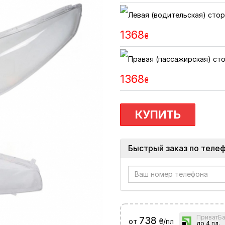
1368
₴
1368
₴
КУПИТЬ
Быстрый заказ по теле
ПриватБа
738
от
₴/пл
до 4 пл.