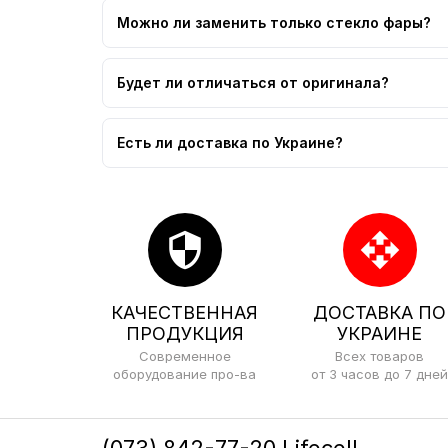
Можно ли заменить только стекло фары?
Будет ли отличаться от оригинала?
Есть ли доставка по Украине?
security
open_with
КАЧЕСТВЕННАЯ
ДОСТАВКА ПО
ПРОДУКЦИЯ
УКРАИНЕ
Современное
Всех товаров
оборудование про-ва
от 3 часов до 7 дней
(073) 842-77-20 Lifecell