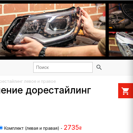
search
орестайлинг левое и правое
оление дорестайлинг
shopping_cart
2735
Комплект (левая и правая) -
₴