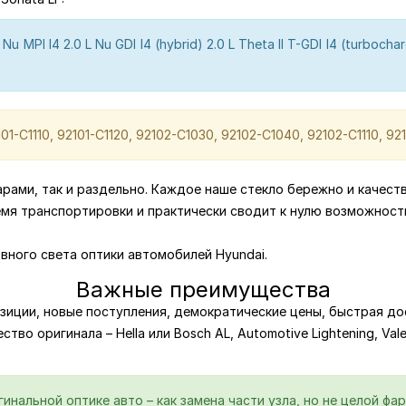
 MPI I4 2.0 L Nu GDI I4 (hybrid) 2.0 L Theta II T-GDI I4 (turbocharge
01-C1110, 92101-C1120, 92102-C1030, 92102-C1040, 92102-C1110, 92
парами, так и раздельно. Каждое наше стекло бережно и качест
емя транспортировки и практически сводит к нулю возможност
вного света оптики автомобилей Hyundai.
Важные преимущества
зиции, новые поступления, демократические цены, быстрая дос
тво оригинала – Hella или Bosch AL, Automotive Lightening, Val
нальной оптике авто – как замена части узла, но не целой фар