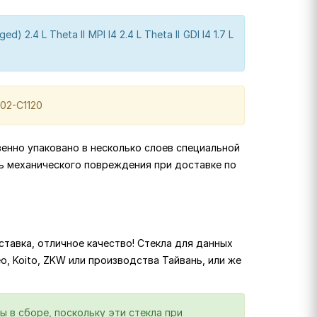
d) 2.4 L Theta II MPI I4 2.4 L Theta II GDI I4 1.7 L
102-C1120
венно упаковано в несколько слоев специальной
ь механического повреждения при доставке по
тавка, отличное качество! Стекла для данных
eo, Koito, ZKW или производства Тайвань, или же
ы в сборе, поскольку эти стекла при