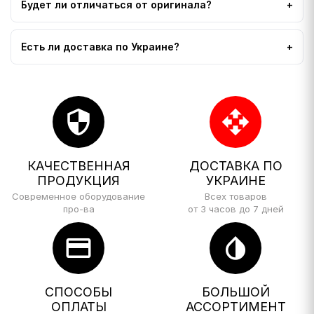
Будет ли отличаться от оригинала?
Есть ли доставка по Украине?
security
open_with
КАЧЕСТВЕННАЯ
ДОСТАВКА ПО
ПРОДУКЦИЯ
УКРАИНЕ
Современное оборудование
Всех товаров
про-ва
от 3 часов до 7 дней
credit_card
invert_colors
СПОСОБЫ
БОЛЬШОЙ
ОПЛАТЫ
АССОРТИМЕНТ