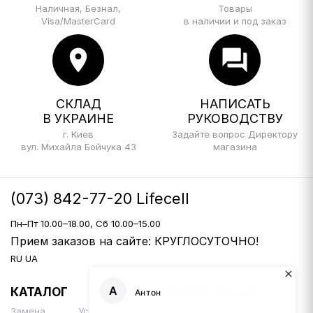
Наличная, Безнал,
Товары
Visa/MasterCard
в наличии и под заказ
location_on
forum
СКЛАД
НАПИСАТЬ
В УКРАИНЕ
РУКОВОДСТВУ
г. Киев
Задайте вопрос Директору
вул. Михайла Бойчука 43
магазина
(073) 842-77-20 Lifecell
Пн–Пт 10.00–18.00, Сб 10.00–15.00
Прием заказов на сайте: КРУГЛОСУТОЧНО!
RU
UA
КАТАЛОГ
ИНФОРМАЦИЯ
Замена
Установка Би-
Доставка и оплата