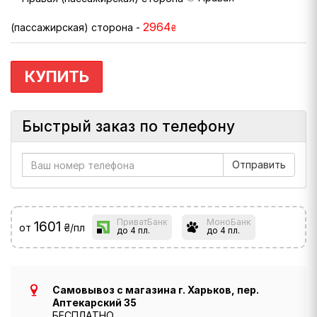
2964
(пассажирская) сторона -
₴
КУПИТЬ
Быстрый заказ по телефону
ПриватБанк
МоноБанк
1601
от
₴/пл
до 4 пл.
до 4 пл.
Самовывоз с магазина г. Харьков, пер.
Аптекарский 35
БЕСПЛАТНО