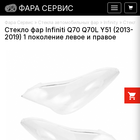
ФАРА СЕРВИС
Навигация
Фара Сервис
»
Стекла автомобильных фар
»
Infinity
» Стекло 
Стекло фар Infiniti Q70 Q70L Y51 (2013-
2019) 1 поколение левое и правое
shopping_cart