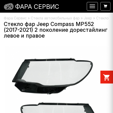
ФАРА СЕРВИС
Навигация
Фара Сервис
»
Стекла автомобильных фар
»
Jeep
» Стекло ф
Стекло фар Jeep Compass MP552
(2017-2021) 2 поколение дорестайлинг
левое и правое
shopping_cart