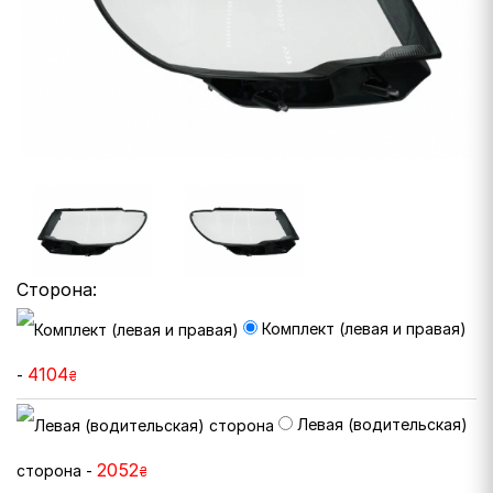
Сторона:
Комплект (левая и правая)
4104
-
₴
Левая (водительская)
2052
сторона -
₴