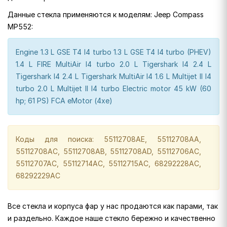
Данные стекла применяются к моделям: Jeep Compass
MP552:
Engine 1.3 L GSE T4 I4 turbo 1.3 L GSE T4 I4 turbo (PHEV)
1.4 L FIRE MultiAir I4 turbo 2.0 L Tigershark I4 2.4 L
Tigershark I4 2.4 L Tigershark MultiAir I4 1.6 L Multijet II I4
turbo 2.0 L Multijet II I4 turbo Electric motor 45 kW (60
hp; 61 PS) FCA eMotor (4xe)
Коды для поиска: 55112708AE, 55112708AA,
55112708AC, 55112708AB, 55112708AD, 55112706AC,
55112707AC, 55112714AC, 55112715AC, 68292228AC,
68292229AC
Все стекла и корпуса фар у нас продаются как парами, так
и раздельно. Каждое наше стекло бережно и качественно