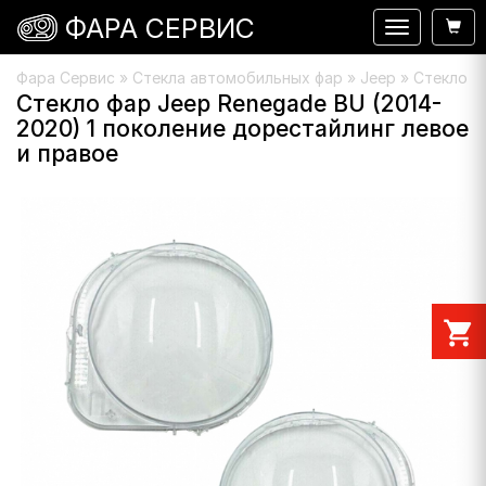
ФАРА СЕРВИС
Навигация
Фара Сервис
»
Стекла автомобильных фар
»
Jeep
» Стекло ф
Стекло фар Jeep Renegade BU (2014-
2020) 1 поколение дорестайлинг левое
и правое
shopping_cart