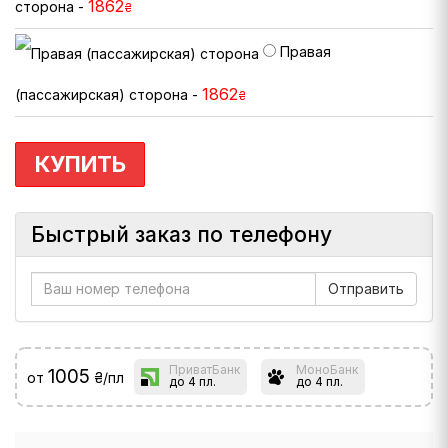
1862
сторона -
₴
Правая
1862
(пассажирская) сторона -
₴
КУПИТЬ
Быстрый заказ по телефону
ПриватБанк
МоноБанк
1005
от
₴/пл
до 4 пл.
до 4 пл.