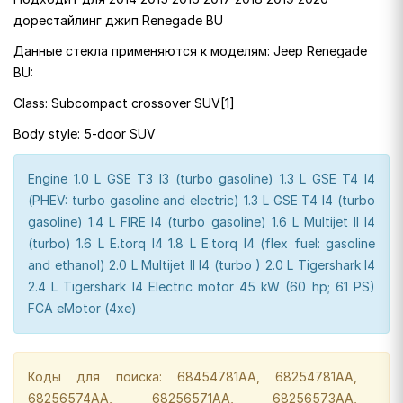
дорестайлинг джип Renegade BU
Данные стекла применяются к моделям: Jeep Renegade
BU:
Class: Subcompact crossover SUV[1]
Body style: 5-door SUV
Engine 1.0 L GSE T3 I3 (turbo gasoline) 1.3 L GSE T4 I4
(PHEV: turbo gasoline and electric) 1.3 L GSE T4 I4 (turbo
gasoline) 1.4 L FIRE I4 (turbo gasoline) 1.6 L Multijet II I4
(turbo) 1.6 L E.torq I4 1.8 L E.torq I4 (flex fuel: gasoline
and ethanol) 2.0 L Multijet II I4 (turbo ) 2.0 L Tigershark I4
2.4 L Tigershark I4 Electric motor 45 kW (60 hp; 61 PS)
FCA eMotor (4xe)
Коды для поиска: 68454781AA, 68254781AA,
68256574AA, 68256571AA, 68256573AA,