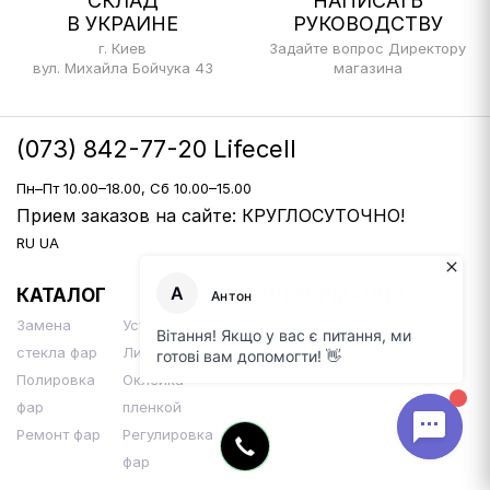
СКЛАД
НАПИСАТЬ
В УКРАИНЕ
РУКОВОДСТВУ
г. Киев
Задайте вопрос Директору
вул. Михайла Бойчука 43
магазина
(073) 842-77-20 Lifecell
Пн–Пт 10.00–18.00, Сб 10.00–15.00
Прием заказов на сайте: КРУГЛОСУТОЧНО!
RU
UA
КАТАЛОГ
ИНФОРМАЦИЯ
Замена
Установка Би-
Доставка и оплата
стекла фар
Линз
Контакты
Полировка
Оклейка
фар
пленкой
Ремонт фар
Регулировка
фар