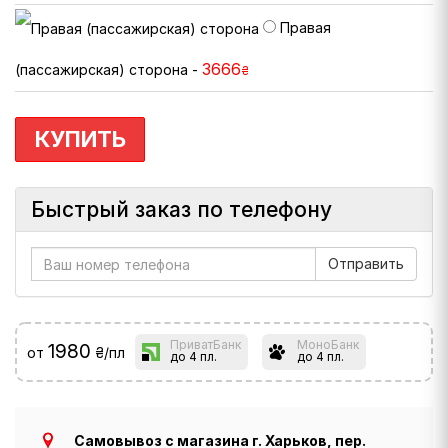
Правая
3666
(пассажирская) сторона -
₴
КУПИТЬ
Быстрый заказ по телефону
ПриватБанк
МоноБанк
1980
от
₴/пл
до 4 пл.
до 4 пл.
Самовывоз с магазина г. Харьков, пер.