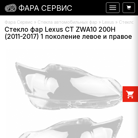
ФАРА СЕРВИС
Навигация
Фара Сервис
»
Стекла автомобильных фар
»
Lexus
» Стекло ф
Стекло фар Lexus CT ZWA10 200H
(2011-2017) 1 поколение левое и правое
shopping_cart