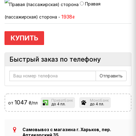
Правая
1938
(пассажирская) сторона -
₴
КУПИТЬ
Быстрый заказ по телефону
ПриватБанк
МоноБанк
1047
от
₴/пл
до 4 пл.
до 4 пл.
Самовывоз с магазина г. Харьков, пер.
Аптекарский 35