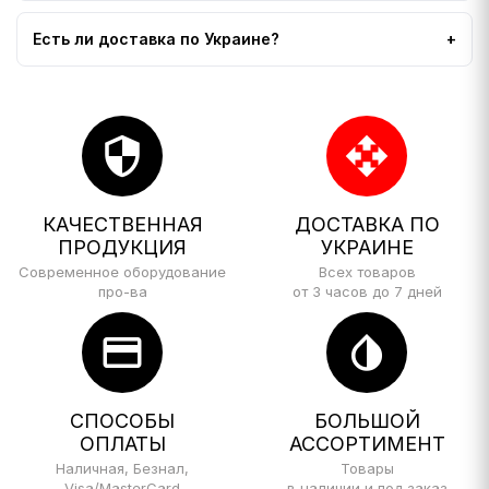
Есть ли доставка по Украине?
security
open_with
КАЧЕСТВЕННАЯ
ДОСТАВКА ПО
ПРОДУКЦИЯ
УКРАИНЕ
Современное оборудование
Всех товаров
про-ва
от 3 часов до 7 дней
credit_card
invert_colors
СПОСОБЫ
БОЛЬШОЙ
ОПЛАТЫ
АССОРТИМЕНТ
Наличная, Безнал,
Товары
Visa/MasterCard
в наличии и под заказ