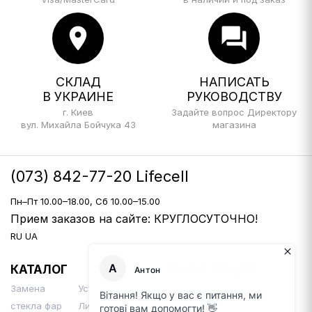
location_on
forum
СКЛАД
НАПИСАТЬ
В УКРАИНЕ
РУКОВОДСТВУ
г. Киев
Задайте вопрос Директору
вул. Михайла Бойчука 43
магазина
(073) 842-77-20 Lifecell
Пн–Пт 10.00–18.00, Сб 10.00–15.00
Прием заказов на сайте: КРУГЛОСУТОЧНО!
RU
UA
КАТАЛОГ
ИНФОРМАЦИЯ
Замена
Установка Би-
Доставка и оплата
стекла фар
Линз
Контакты