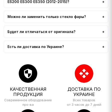
ES200 ES300 ES350 (2012-2015)?
Можно ли заменить только стекло фары?
Будет ли отличаться от оригинала?
Есть ли доставка по Украине?
security
open_with
КАЧЕСТВЕННАЯ
ДОСТАВКА ПО
ПРОДУКЦИЯ
УКРАИНЕ
Современное оборудование
Всех товаров
про-ва
от 3 часов до 7 дней