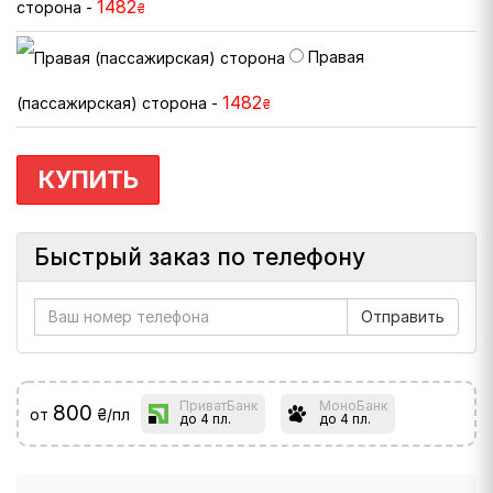
1482
сторона -
₴
Правая
1482
(пассажирская) сторона -
₴
КУПИТЬ
Быстрый заказ по телефону
ПриватБанк
МоноБанк
800
от
₴/пл
до 4 пл.
до 4 пл.