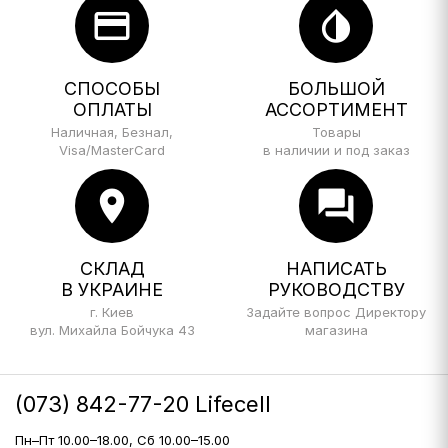
credit_card
invert_colors
СПОСОБЫ
БОЛЬШОЙ
ОПЛАТЫ
АССОРТИМЕНТ
Наличная, Безнал,
Товары
Visa/MasterCard
в наличии и под заказ
location_on
forum
СКЛАД
НАПИСАТЬ
В УКРАИНЕ
РУКОВОДСТВУ
г. Киев
Задайте вопрос Директору
вул. Михайла Бойчука 43
магазина
(073) 842-77-20 Lifecell
Пн–Пт 10.00–18.00, Сб 10.00–15.00