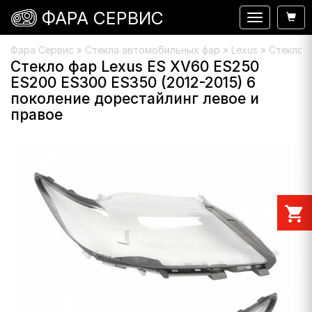
ФАРА СЕРВИС
Навигация
Фара Сервис
»
Стекла автомобильных фар
»
Lexus
» Стекло ф
Стекло фар Lexus ES XV60 ES250
ES200 ES300 ES350 (2012-2015) 6
поколение дорестайлинг левое и
правое
shopping_cart