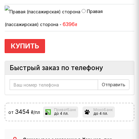
Правая
6396
(пассажирская) сторона -
₴
КУПИТЬ
Быстрый заказ по телефону
ПриватБанк
МоноБанк
3454
от
₴/пл
до 4 пл.
до 4 пл.