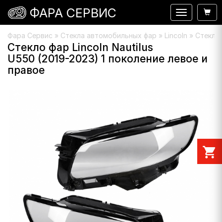
ФАРА СЕРВИС
Навигация
Фара Сервис
»
Стекла автомобильных фар
»
Lincoln
» Стекло 
Стекло фар Lincoln Nautilus
U550 (2019-2023) 1 поколение левое и
правое
shopping_cart