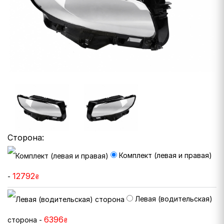
Сторона:
Комплект (левая и правая)
12792
-
₴
Левая (водительская)
6396
сторона -
₴