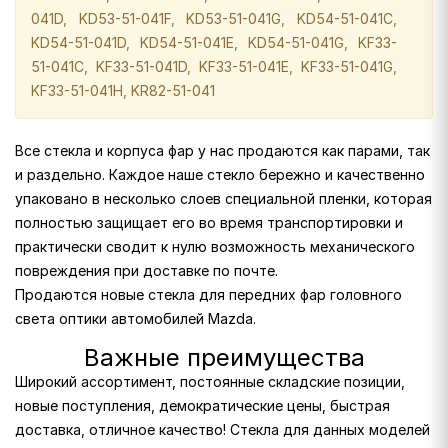
041D, KD53-51-041F, KD53-51-041G, KD54-51-041C,
KD54-51-041D, KD54-51-041E, KD54-51-041G, KF33-
51-041C, KF33-51-041D, KF33-51-041E, KF33-51-041G,
KF33-51-041H, KR82-51-041
Все стекла и корпуса фар у нас продаются как парами, так
и раздельно. Каждое наше стекло бережно и качественно
упаковано в несколько слоев специальной пленки, которая
полностью защищает его во время транспортировки и
практически сводит к нулю возможность механического
повреждения при доставке по почте.
Продаются новые стекла для передних фар головного
света оптики автомобилей Mazda.
Важные преимущества
Широкий ассортимент, постоянные складские позиции,
новые поступления, демократические цены, быстрая
доставка, отличное качество! Стекла для данных моделей