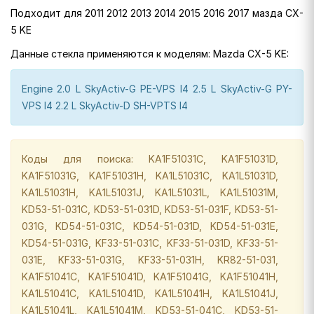
Подходит для 2011 2012 2013 2014 2015 2016 2017 мазда CX-
5 KE
Данные стекла применяются к моделям: Mazda CX-5 KE:
Engine 2.0 L SkyActiv-G PE-VPS I4 2.5 L SkyActiv-G PY-
VPS I4 2.2 L SkyActiv-D SH-VPTS I4
Коды для поиска: KA1F51031C, KA1F51031D,
KA1F51031G, KA1F51031H, KA1L51031C, KA1L51031D,
KA1L51031H, KA1L51031J, KA1L51031L, KA1L51031M,
KD53-51-031C, KD53-51-031D, KD53-51-031F, KD53-51-
031G, KD54-51-031C, KD54-51-031D, KD54-51-031E,
KD54-51-031G, KF33-51-031C, KF33-51-031D, KF33-51-
031E, KF33-51-031G, KF33-51-031H, KR82-51-031,
KA1F51041C, KA1F51041D, KA1F51041G, KA1F51041H,
KA1L51041C, KA1L51041D, KA1L51041H, KA1L51041J,
KA1L51041L, KA1L51041M, KD53-51-041C, KD53-51-