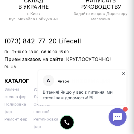
СКЛАД
НАПИСАТЬ
В УКРАИНЕ
РУКОВОДСТВУ
г. Киев
Задайте вопрос Директору
вул. Михайла Бойчука 43
магазина
(073) 842-77-20 Lifecell
Пн–Пт 10.00–18.00, Сб 10.00–15.00
Прием заказов на сайте: КРУГЛОСУТОЧНО!
RU
UA
КАТАЛОГ
ИНФОРМАЦИЯ
Замена
Установка Би-
Доставка и оплата
стекла фар
Линз
Контакты
Полировка
Оклейка
фар
пленкой
Ремонт фар
Регулировка
фар