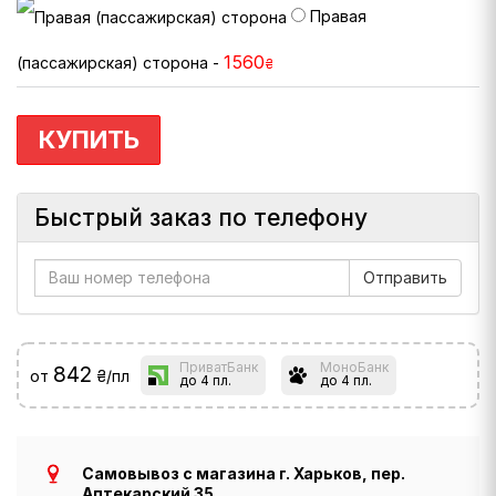
Правая
1560
(пассажирская) сторона -
₴
КУПИТЬ
Быстрый заказ по телефону
ПриватБанк
МоноБанк
842
от
₴/пл
до 4 пл.
до 4 пл.
Самовывоз с магазина г. Харьков, пер.
Аптекарский 35