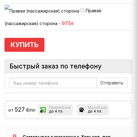
Правая
975
(пассажирская) сторона -
₴
КУПИТЬ
Быстрый заказ по телефону
ПриватБанк
МоноБанк
527
от
₴/пл
до 4 пл.
до 4 пл.
Самовывоз с магазина г. Харьков, пер.