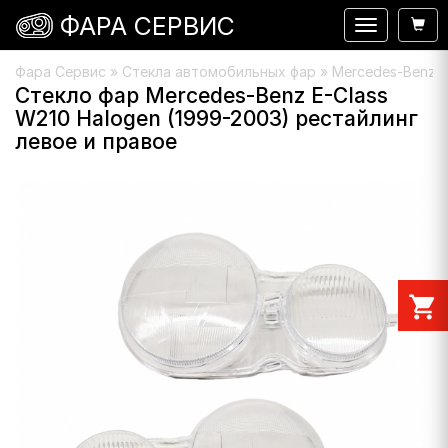
ФАРА СЕРВИС
Навигация
Фара Сервис
»
Стекла автомобильных фар
»
Mercedes-Benz
»
Стекло фар Mercedes-Benz E-Class
W210 Halogen (1999-2003) рестайлинг
левое и правое
shopping_cart