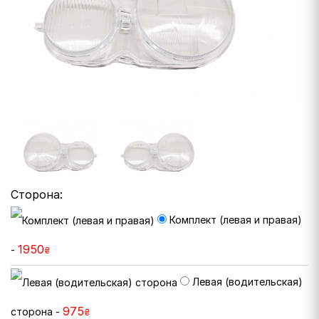
Сторона:
Комплект (левая и правая)
1950
-
₴
Левая (водительская)
975
сторона -
₴