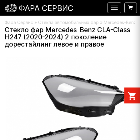
ФАРА СЕРВИС
Навигация
Фара Сервис
»
Стекла автомобильных фар
»
Mercedes-Benz
»
Стекло фар Mercedes-Benz GLA-Class
H247 (2020-2024) 2 поколение
дорестайлинг левое и правое
shopping_cart