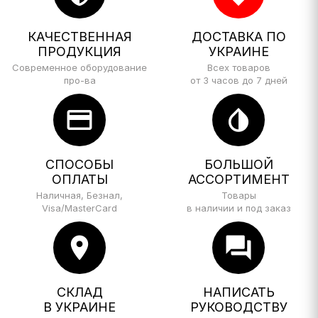
КАЧЕСТВЕННАЯ
ДОСТАВКА ПО
ПРОДУКЦИЯ
УКРАИНЕ
Современное оборудование
Всех товаров
про-ва
от 3 часов до 7 дней
credit_card
invert_colors
СПОСОБЫ
БОЛЬШОЙ
ОПЛАТЫ
АССОРТИМЕНТ
Наличная, Безнал,
Товары
Visa/MasterCard
в наличии и под заказ
location_on
forum
СКЛАД
НАПИСАТЬ
В УКРАИНЕ
РУКОВОДСТВУ