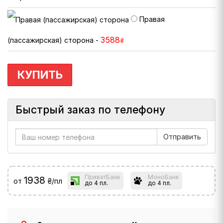
Правая
3588
(пассажирская) сторона -
₴
КУПИТЬ
Быстрый заказ по телефону
ПриватБанк
МоноБанк
1938
от
₴/пл
до 4 пл.
до 4 пл.