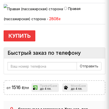
Правая
2808
(пассажирская) сторона -
₴
КУПИТЬ
Быстрый заказ по телефону
ПриватБанк
МоноБанк
1516
от
₴/пл
до 4 пл.
до 4 пл.