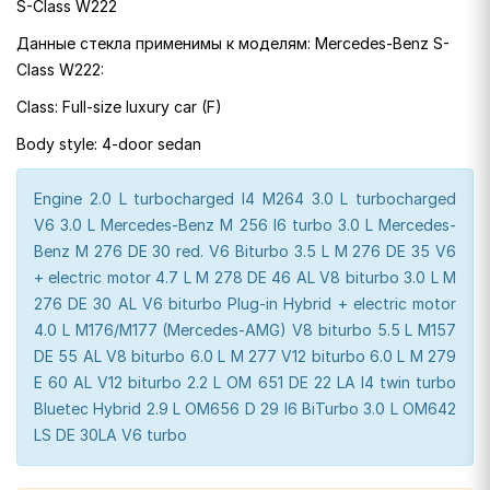
S-Class W222
Данные стекла применимы к моделям: Mercedes-Benz S-
Class W222:
Class: Full-size luxury car (F)
Body style: 4-door sedan
Engine 2.0 L turbocharged I4 M264 3.0 L turbocharged
V6 3.0 L Mercedes-Benz M 256 I6 turbo 3.0 L Mercedes-
Benz M 276 DE 30 red. V6 Biturbo 3.5 L M 276 DE 35 V6
+ electric motor 4.7 L M 278 DE 46 AL V8 biturbo 3.0 L M
276 DE 30 AL V6 biturbo Plug-in Hybrid + electric motor
4.0 L M176/M177 (Mercedes-AMG) V8 biturbo 5.5 L M157
DE 55 AL V8 biturbo 6.0 L M 277 V12 biturbo 6.0 L M 279
E 60 AL V12 biturbo 2.2 L OM 651 DE 22 LA I4 twin turbo
Bluetec Hybrid 2.9 L OM656 D 29 I6 BiTurbo 3.0 L OM642
LS DE 30LA V6 turbo