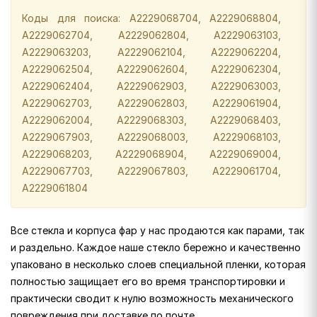
Коды для поиска: A2229068704, A2229068804,
A2229062704, A2229062804, A2229063103,
A2229063203, A2229062104, A2229062204,
A2229062504, A2229062604, A2229062304,
A2229062404, A2229062903, A2229063003,
A2229062703, A2229062803, A2229061904,
A2229062004, A2229068303, A2229068403,
A2229067903, A2229068003, A2229068103,
A2229068203, A2229068904, A2229069004,
A2229067703, A2229067803, A2229061704,
A2229061804
Все стекла и корпуса фар у нас продаются как парами, так
и раздельно. Каждое наше стекло бережно и качественно
упаковано в несколько слоев специальной пленки, которая
полностью защищает его во время транспортировки и
практически сводит к нулю возможность механического
повреждения при доставке по почте.