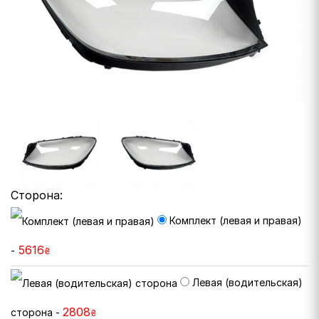
Сторона:
Комплект (левая и правая)
5616
-
₴
Левая (водительская)
2808
сторона -
₴