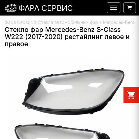
ФАРА СЕРВИС
Навигация
Фара Сервис
»
Стекла автомобильных фар
»
Mercedes-Benz
»
Стекло фар Mercedes-Benz S-Class
W222 (2017-2020) рестайлинг левое и
правое
shopping_cart