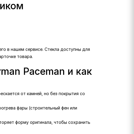
ликом
его в нашем сервисе. Стекла доступны для
арточке товара.
yman Paceman и как
рескается от камней, но без покрытия со
рогрева фары (строительный фен или
вторяет форму оригинала, чтобы сохранить