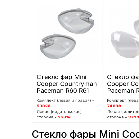
Стекло фар Mini
Стекло фа
Cooper Countryman
Cooper Co
Paceman R60 R61
Paceman R
Xenon (2010-2016) 1
Halogen (2
Комплект (левая и правая) -
Комплект (левая
поколение левое и
1 поколен
5382
₴
7488
₴
правое
и правое
Левая (водительская)
Левая (водител
сторона -
2691
₴
сторона -
374
Правая (пассажирская)
Правая (пасса
сторона -
2691
₴
сторона -
374
Стекло фары Mini Co