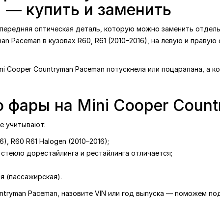
 — купить и заменить
передняя оптическая деталь, которую можно заменить отдельн
man Paceman в кузовах R60, R61 (2010–2016), на левую и правую
ini Cooper Countryman Paceman потускнела или поцарапана, а 
о фары на Mini Cooper Coun
ре учитывают:
6), R60 R61 Halogen (2010–2016);
стекло дорестайлинга и рестайлинга отличается;
я (пассажирская).
ountryman Paceman, назовите VIN или год выпуска — поможем п