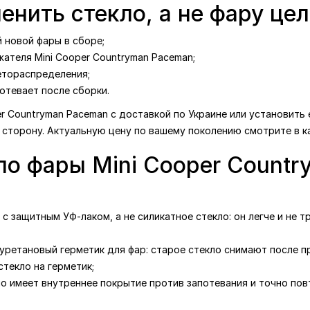
енить стекло, а не фару це
 новой фары в сборе;
ателя Mini Cooper Countryman Paceman;
етораспределения;
отевает после сборки.
er Countryman Paceman с доставкой по Украине или установить 
 сторону. Актуальную цену по вашему поколению смотрите в к
ло фары Mini Cooper Countr
с защитным УФ-лаком, а не силикатное стекло: он легче и не т
уретановый герметик для фар: старое стекло снимают после п
текло на герметик;
ло имеет внутреннее покрытие против запотевания и точно по