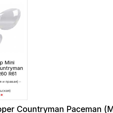
р Mini
untryman
60 R61
010-2016)
 и правая) -
ие левое
ьская)
4
₴
жирская)
4
₴
oper Countryman Paceman (