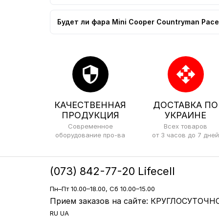
Будет ли фара Mini Cooper Countryman Pac
security
open_with
КАЧЕСТВЕННАЯ
ДОСТАВКА ПО
ПРОДУКЦИЯ
УКРАИНЕ
Современное
Всех товаров
оборудование про-ва
от 3 часов до 7 дней
(073) 842-77-20 Lifecell
Пн–Пт 10.00–18.00, Сб 10.00–15.00
Прием заказов на сайте: КРУГЛОСУТОЧНО
RU
UA