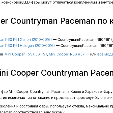
я ксеноновой/LED-фары могут отличаться креплениями и внутре
per Countryman Paceman по
an R60 R61 Xenon (2010–2016)
— Countryman/Paceman (R60/R61),
an R60 R61 Halogen (2010–2016)
— Countryman/Paceman (R60/R61
ni:
Mini Cooper F55 F56 F57
,
Mini Cooper R56 R57
— или
все моде
ini Cooper Countryman Pace
ар Mini Cooper Countryman Paceman в Киеве и Харькове. Фару
огия исключает запотевание и продлевает срок службы оптики
поколения и состояния фары. Используем стекла, максимально 
Paceman соответствовал заводскому.