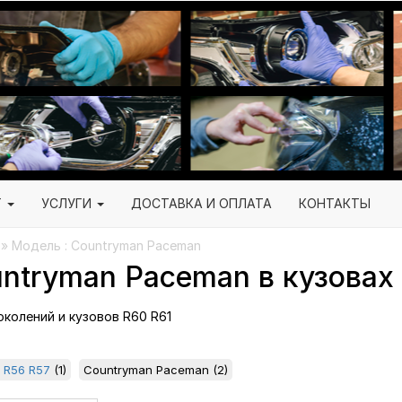
Г
УСЛУГИ
ДОСТАВКА И ОПЛАТА
КОНТАКТЫ
 » Модель : Countryman Paceman
ntryman Paceman в кузовах
поколений и кузовов R60 R61
 R56 R57
(1)
Countryman Paceman
(2)