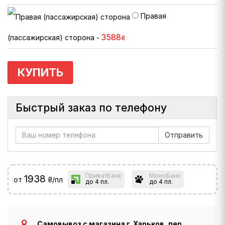
Правая
3588
(пассажирская) сторона -
₴
КУПИТЬ
Быстрый заказ по телефону
ПриватБанк
МоноБанк
1938
от
₴/пл
до 4 пл.
до 4 пл.
Самовывоз с магазина г. Харьков, пер.