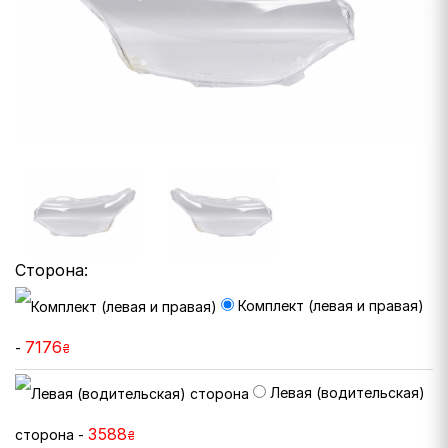
Сторона:
Комплект (левая и правая)
7176
-
₴
Левая (водительская)
3588
сторона -
₴