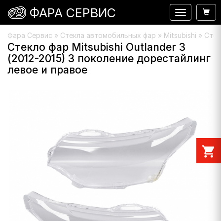
ФАРА СЕРВИС
Навигация
Фара Сервис
»
Стекла автомобильных фар
»
Mitsubishi
» Стек
Стекло фар Mitsubishi Outlander 3
(2012-2015) 3 поколение дорестайлинг
левое и правое
shopping_cart