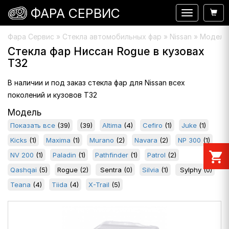
ФАРА СЕРВИС
Навигация
Фара Сервис
»
Стекла автомобильных фар
» Nissan » Модель
Стекла фар Ниссан Rogue в кузовах
T32
В наличии и под заказ стекла фар для Nissan всех
поколений и кузовов T32
Модель
Показать все
(39)
(39)
Altima
(4)
Cefiro
(1)
Juke
(1)
Kicks
(1)
Maxima
(1)
Murano
(2)
Navara
(2)
NP 300
(1)
shopping_cart
NV 200
(1)
Paladin
(1)
Pathfinder
(1)
Patrol
(2)
Qashqai
(5)
Rogue
(2)
Sentra
(0)
Silvia
(1)
Sylphy
(0)
Teana
(4)
Tiida
(4)
X-Trail
(5)