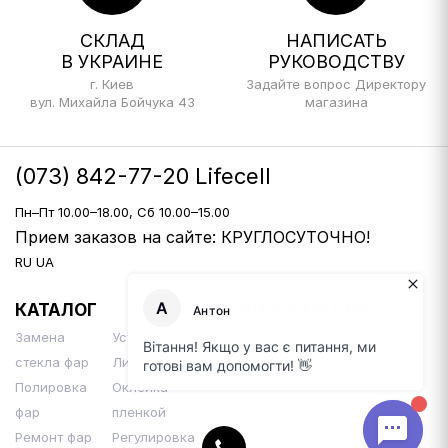
СКЛАД
НАПИСАТЬ
В УКРАИНЕ
РУКОВОДСТВУ
г. Киев
Задайте вопрос Директору
вул. Михайла Бойчука 43
магазина
(073) 842-77-20 Lifecell
Пн–Пт 10.00–18.00, Сб 10.00–15.00
Прием заказов на сайте: КРУГЛОСУТОЧНО!
RU
UA
КАТАЛОГ
ИНФОРМАЦИЯ
Замена
Установка Би-
Доставка и оплата
стекла фар
Линз
Контакты
Полировка
Оклейка
фар
пленкой
Ремонт фар
Регулировка