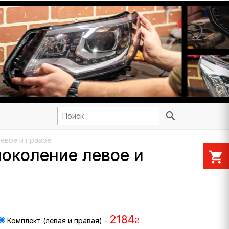
search
левое и правое
поколение левое и
shopping_cart
2184
Комплект (левая и правая) -
₴