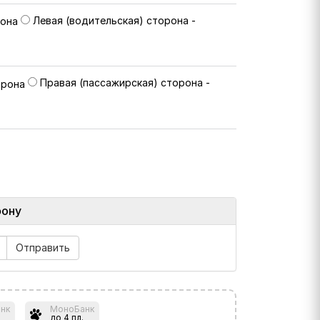
Левая (водительская) сторона -
Правая (пассажирская) сторона -
фону
нк
МоноБанк
до 4 пл.