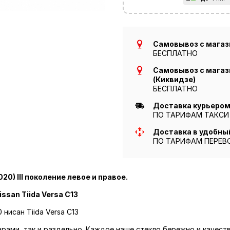
Самовывоз с магази
БЕСПЛАТНО
Самовывоз с магази
(Киквидзе)
БЕСПЛАТНО
Доставка курьером 
ПО ТАРИФАМ ТАКСИ
Доставка в удобны
ПО ТАРИФАМ ПЕРЕВ
020) III поколение левое и правое.
ssan Tiida Versa C13
 нисан Tiida Versa C13
парами, так и раздельно. Каждое наше стекло бережно и качест