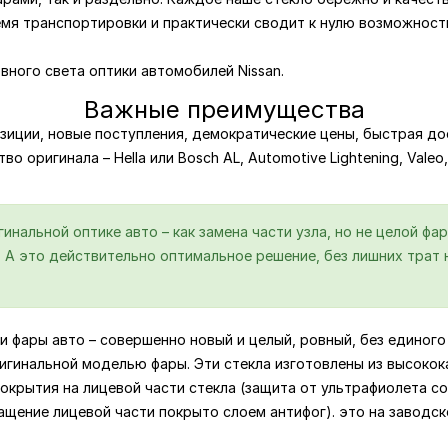
емя транспортировки и практически сводит к нулю возможност
ного света оптики автомобилей Nissan.
Важные преимущества
зиции, новые поступления, демократические цены, быстрая дос
во оригинала – Hella или Bosch AL, Automotive Lightening, Vale
нальной оптике авто – как замена части узла, но не целой фар
А это действительно оптимальное решение, без лишних трат н
и фары авто – совершенно новый и целый, ровный, без единого 
игинальной моделью фары. Эти стекла изготовлены из высокок
крытия на лицевой части стекла (защита от ультрафиолета со
ащение лицевой части покрыто слоем антифог). это на заводс