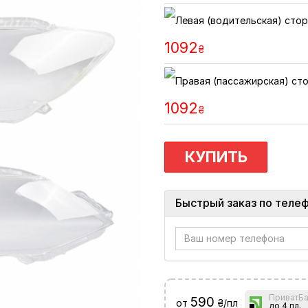
1092
₴
1092
₴
КУПИТЬ
Быстрый заказ по теле
ПриватБа
590
от
₴/пл
до 4 пл.