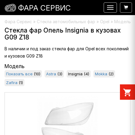
ФАРА СЕРВИС
Навигация
Фара Сервис
»
Стекла автомобильных фар
» Opel » Модель : I
Стекла фар Опель Insignia в кузовах
G09 Z18
В наличии и под заказ стекла фар для Opel всех поколений
и кузовов G09 Z18
Модель
Показать все
(10)
Astra
(3)
Insignia
(4)
Mokka
(2)
Zafira
(1)
shopping_cart