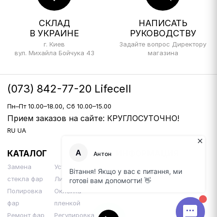
СКЛАД
НАПИСАТЬ
В УКРАИНЕ
РУКОВОДСТВУ
г. Киев
Задайте вопрос Директору
вул. Михайла Бойчука 43
магазина
(073) 842-77-20 Lifecell
Пн–Пт 10.00–18.00, Сб 10.00–15.00
Прием заказов на сайте: КРУГЛОСУТОЧНО!
RU
UA
КАТАЛОГ
ИНФОРМАЦИЯ
Замена
Установка Би-
Доставка и оплата
стекла фар
Линз
Контакты
Полировка
Оклейка
фар
пленкой
Ремонт фар
Регулировка