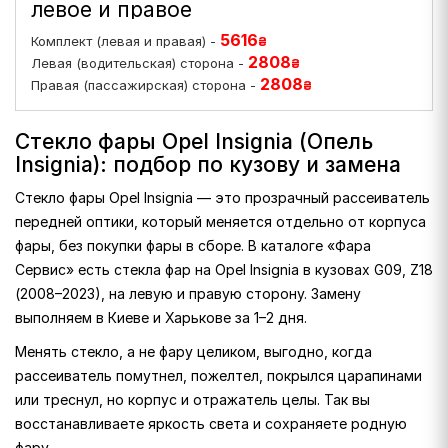
левое и правое
5616
Комплект (левая и правая) -
₴
2808
Левая (водительская) сторона -
₴
2808
Правая (пассажирская) сторона -
₴
Стекло фары Opel Insignia (Опель
Insignia): подбор по кузову и замена
Стекло фары Opel Insignia — это прозрачный рассеиватель
передней оптики, который меняется отдельно от корпуса
фары, без покупки фары в сборе. В каталоге «Фара
Сервис» есть стекла фар на Opel Insignia в кузовах G09, Z18
(2008–2023), на левую и правую сторону. Замену
выполняем в Киеве и Харькове за 1–2 дня.
Менять стекло, а не фару целиком, выгодно, когда
рассеиватель помутнел, пожелтел, покрылся царапинами
или треснул, но корпус и отражатель целы. Так вы
восстанавливаете яркость света и сохраняете родную
фару.