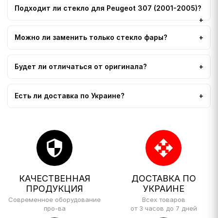
Подходит ли стекло для Peugeot 307 (2001-2005)?
Можно ли заменить только стекло фары?
Будет ли отличаться от оригинала?
Есть ли доставка по Украине?
security
open_with
КАЧЕСТВЕННАЯ
ДОСТАВКА ПО
ПРОДУКЦИЯ
УКРАИНЕ
Современное оборудование
Всех товаров
про-ва
от 3 часов до 7 дней