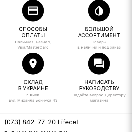
credit_card
invert_colors
СПОСОБЫ
БОЛЬШОЙ
ОПЛАТЫ
АССОРТИМЕНТ
Наличная, Безнал,
Товары
Visa/MasterCard
в наличии и под заказ
location_on
forum
СКЛАД
НАПИСАТЬ
В УКРАИНЕ
РУКОВОДСТВУ
г. Киев
Задайте вопрос Директору
вул. Михайла Бойчука 43
магазина
(073) 842-77-20 Lifecell