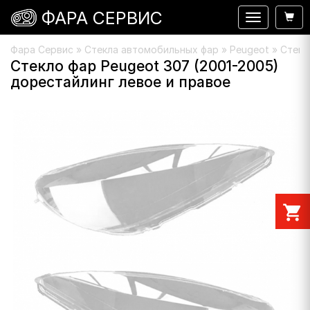
ФАРА СЕРВИС
Навигация
Фара Сервис
»
Стекла автомобильных фар
»
Peugeot
» Стекл
Стекло фар Peugeot 307 (2001-2005)
дорестайлинг левое и правое
shopping_cart