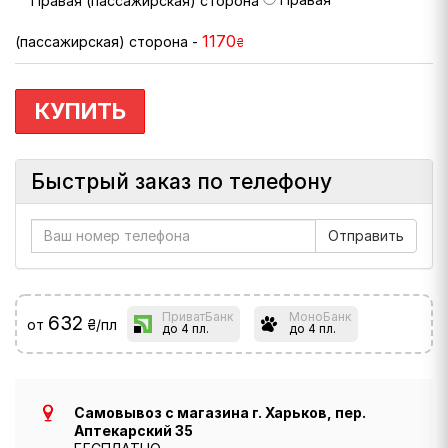
1170
(пассажирская) сторона -
₴
КУПИТЬ
Быстрый заказ по телефону
ПриватБанк
МоноБанк
632
от
₴/пл
до 4 пл.
до 4 пл.
Самовывоз с магазина г. Харьков, пер.
Аптекарский 35