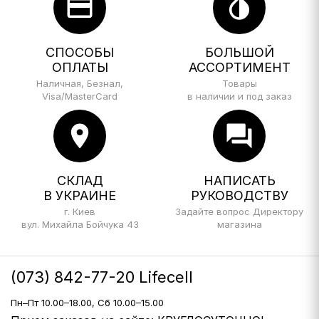
credit_card
invert_colors
СПОСОБЫ
БОЛЬШОЙ
ОПЛАТЫ
АССОРТИМЕНТ
Наличная, Безнал,
Товары
Visa/MasterCard
в наличии и под заказ
location_on
forum
СКЛАД
НАПИСАТЬ
В УКРАИНЕ
РУКОВОДСТВУ
г. Киев
Задайте вопрос Директору
вул. Михайла Бойчука 43
магазина
(073) 842-77-20 Lifecell
Пн–Пт 10.00–18.00, Сб 10.00–15.00