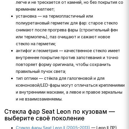
легче и не трескается от камней, но без покрытия со
временем желтеет;
установка — на термопластичный или
полиуретановый герметик для фар: старое стекло
снимают после прогрева фары (строительный фен
или термопечь), паз очищают и сажают новое
стекло на герметик;
антифог и геометрия — качественное стекло имеет
внутреннее покрытие против запотевания и точно
повторяет форму оригинала, чтобы сохранить
правильный пучок света;
тип оптики — стёкла для галогеновой и для
ксеноновой/LED-фары могут отличаться креплениями
и внутренними масками, а левое и правое зеркальны
и не взаимозаменяемы.
Стекла фар Seat Leon по кузовам —
выберите своё поколение
Стекло фары Seat Leon II (2005–2013)
— Leon II (1P),