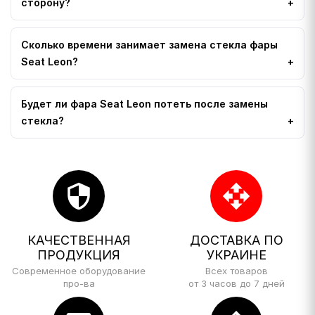
сторону?
Сколько времени занимает замена стекла фары
Seat Leon?
Будет ли фара Seat Leon потеть после замены
стекла?
security
open_with
КАЧЕСТВЕННАЯ
ДОСТАВКА ПО
ПРОДУКЦИЯ
УКРАИНЕ
Современное оборудование
Всех товаров
про-ва
от 3 часов до 7 дней