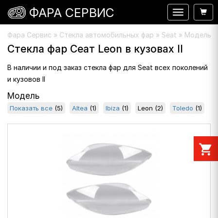
ФАРА СЕРВИС
Навигация
Фара Сервис
»
Стекла автомобильных фар
» Seat » Модель : 
Стекла фар Сеат Leon в кузовах II
В наличии и под заказ стекла фар для Seat всех поколений
и кузовов II
Модель
Показать все
(5)
Altea
(1)
Ibiza
(1)
Leon
(2)
Toledo
(1)
shopping_cart