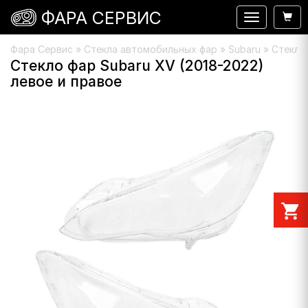
ФАРА СЕРВИС
Навигация
Фара Сервис
»
Стекла автомобильных фар
»
Subaru
» Стекло 
Стекло фар Subaru XV (2018-2022)
левое и правое
shopping_cart