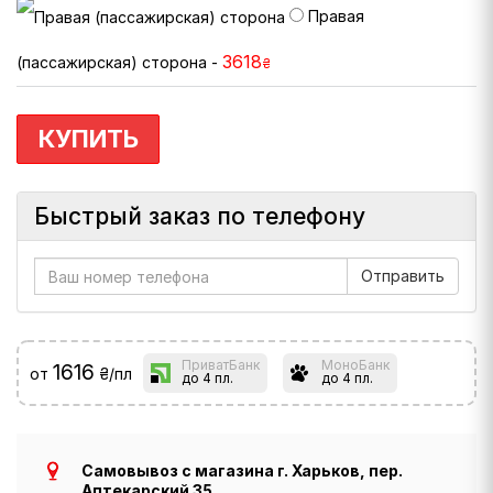
Правая
3618
(пассажирская) сторона -
₴
КУПИТЬ
Быстрый заказ по телефону
ПриватБанк
МоноБанк
1616
от
₴/пл
до 4 пл.
до 4 пл.
Самовывоз с магазина г. Харьков, пер.
Аптекарский 35