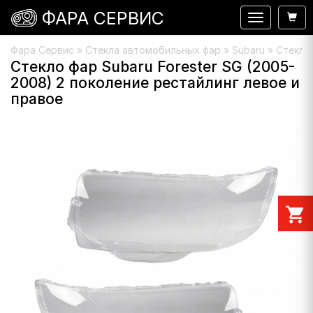
ФАРА СЕРВИС
Навигация
Фара Сервис
»
Стекла автомобильных фар
»
Subaru
» Стекло 
Стекло фар Subaru Forester SG (2005-
2008) 2 поколение рестайлинг левое и
правое
shopping_cart