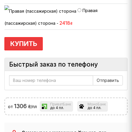
Правая
2418
(пассажирская) сторона -
₴
КУПИТЬ
Быстрый заказ по телефону
ПриватБанк
МоноБанк
1306
от
₴/пл
до 4 пл.
до 4 пл.