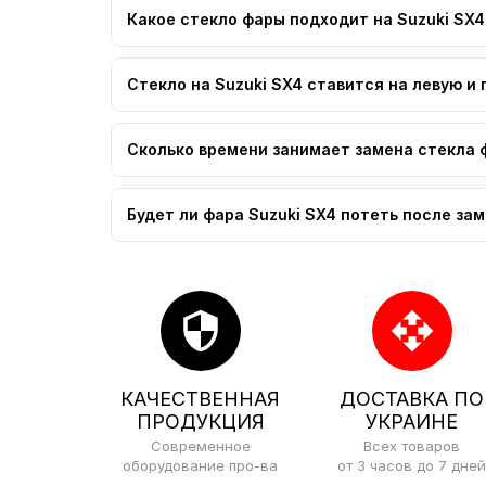
Какое стекло фары подходит на Suzuki SX4
Стекло на Suzuki SX4 ставится на левую и
Сколько времени занимает замена стекла 
Будет ли фара Suzuki SX4 потеть после за
security
open_with
КАЧЕСТВЕННАЯ
ДОСТАВКА ПО
ПРОДУКЦИЯ
УКРАИНЕ
Современное
Всех товаров
оборудование про-ва
от 3 часов до 7 дней