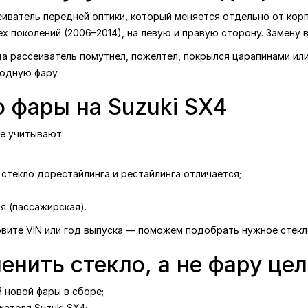
иватель передней оптики, который меняется отдельно от корпу
ех поколений (2006–2014), на левую и правую сторону. Замену в
да рассеиватель помутнел, пожелтел, покрылся царапинами или
родную фару.
о фары на Suzuki SX4
ре учитывают:
стекло дорестайлинга и рестайлинга отличается;
я (пассажирская).
азовите VIN или год выпуска — поможем подобрать нужное стекл
енить стекло, а не фару це
 новой фары в сборе;
ателя Suzuki SX4;