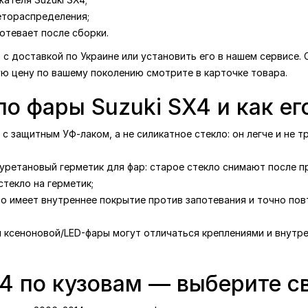
етораспределения;
отевает после сборки.
4 с доставкой по Украине или установить его в нашем сервисе.
ую цену по вашему поколению смотрите в карточке товара.
ло фары Suzuki SX4 и как е
с защитным УФ-лаком, а не силикатное стекло: он легче и не т
уретановый герметик для фар: старое стекло снимают после п
текло на герметик;
ло имеет внутреннее покрытие против запотевания и точно по
я ксеноновой/LED-фары могут отличаться креплениями и внутре
X4 по кузовам — выберите с