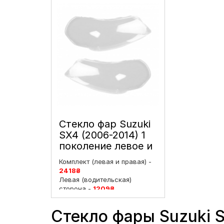
Стекло фар Suzuki
SX4 (2006-2014) 1
поколение левое и
правое
Комплект (левая и правая) -
2418
₴
Левая (водительская)
сторона -
1209
₴
Правая (пассажирская)
сторона -
1209
₴
Стекло фары Suzuki S