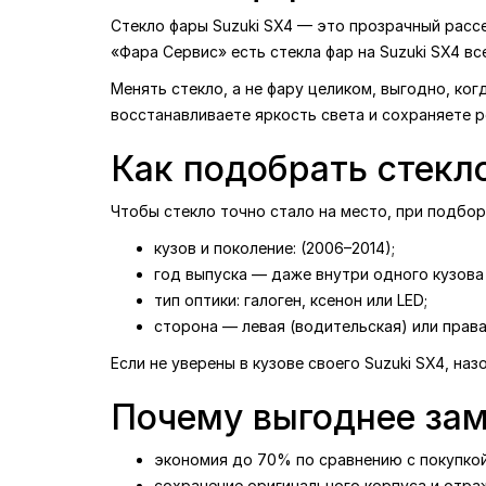
Стекло фары Suzuki SX4 — это прозрачный рассе
«Фара Сервис» есть стекла фар на Suzuki SX4 вс
Менять стекло, а не фару целиком, выгодно, ког
восстанавливаете яркость света и сохраняете 
Как подобрать стекл
Чтобы стекло точно стало на место, при подбо
кузов и поколение: (2006–2014);
год выпуска — даже внутри одного кузова 
тип оптики: галоген, ксенон или LED;
сторона — левая (водительская) или права
Если не уверены в кузове своего Suzuki SX4, н
Почему выгоднее зам
экономия до 70% по сравнению с покупкой
сохранение оригинального корпуса и отраж