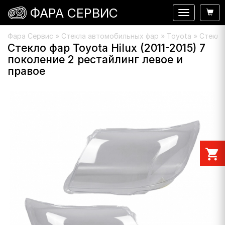
ФАРА СЕРВИС
Навигация
Фара Сервис
»
Стекла автомобильных фар
»
Toyota
» Стекло 
Стекло фар Toyota Hilux (2011-2015) 7
поколение 2 рестайлинг левое и
правое
shopping_cart