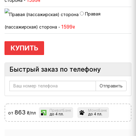
1599
сторона -
₴
Правая
1599
(пассажирская) сторона -
₴
КУПИТЬ
Быстрый заказ по телефону
ПриватБанк
МоноБанк
863
от
₴/пл
до 4 пл.
до 4 пл.