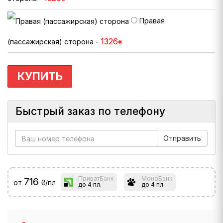
Правая
1326
(пассажирская) сторона -
₴
КУПИТЬ
Быстрый заказ по телефону
ПриватБанк
МоноБанк
716
от
₴/пл
до 4 пл.
до 4 пл.