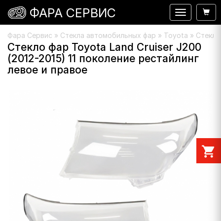
ФАРА СЕРВИС
Навигация
Фара Сервис
»
Стекла автомобильных фар
»
Toyota
» Стекло 
Стекло фар Toyota Land Cruiser J200
(2012-2015) 11 поколение рестайлинг
левое и правое
shopping_cart