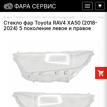
ФАРА СЕРВИС
Навигация
Фара Сервис
»
Стекла автомобильных фар
»
Toyota
» Стекло
Стекло фар Toyota RAV4 XA50 (2018-
2024) 5 поколение левое и правое
shopping_cart