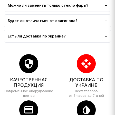
Можно ли заменить только стекло фары?
Будет ли отличаться от оригинала?
Есть ли доставка по Украине?
security
open_with
КАЧЕСТВЕННАЯ
ДОСТАВКА ПО
ПРОДУКЦИЯ
УКРАИНЕ
Современное оборудование
Всех товаров
про-ва
от 3 часов до 7 дней
credit_card
invert_colors