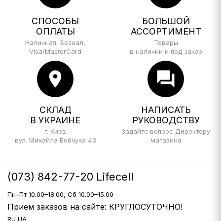
СПОСОБЫ
БОЛЬШОЙ
ОПЛАТЫ
АССОРТИМЕНТ
Наличная, Безнал,
Товары
Visa/MasterCard
в наличии и под заказ
location_on
forum
СКЛАД
НАПИСАТЬ
В УКРАИНЕ
РУКОВОДСТВУ
г. Киев
Задайте вопрос Директору
вул. Михайла Бойчука 43
магазина
(073) 842-77-20 Lifecell
Пн–Пт 10.00–18.00, Сб 10.00–15.00
Прием заказов на сайте: КРУГЛОСУТОЧНО!
RU
UA