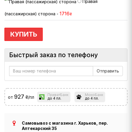
Правая
1716
(пассажирская) сторона -
₴
КУПИТЬ
Быстрый заказ по телефону
ПриватБанк
МоноБанк
927
от
₴/пл
до 4 пл.
до 4 пл.
Самовывоз с магазина г. Харьков, пер.
Аптекарский 35