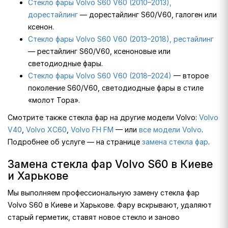
Стекло фары Volvo S60 V60 (2010–2013),
дорестайлинг
— дорестайлинг S60/V60, галоген или
ксенон.
Стекло фары Volvo S60 V60 (2013–2018), рестайлинг
— рестайлинг S60/V60, ксеноновые или
светодиодные фары.
Стекло фары Volvo S60 V60 (2018–2024)
— второе
поколение S60/V60, светодиодные фары в стиле
«молот Тора».
Смотрите также стекла фар на другие модели Volvo:
Volvo
V40
,
Volvo XC60
,
Volvo FH FM
— или
все модели Volvo
.
Подробнее об услуге — на странице
замена стекла фар
.
Замена стекла фар Volvo S60 в Киеве
и Харькове
Мы выполняем профессиональную замену стекла фар
Volvo S60 в Киеве и Харькове. Фару вскрывают, удаляют
старый герметик, ставят новое стекло и заново