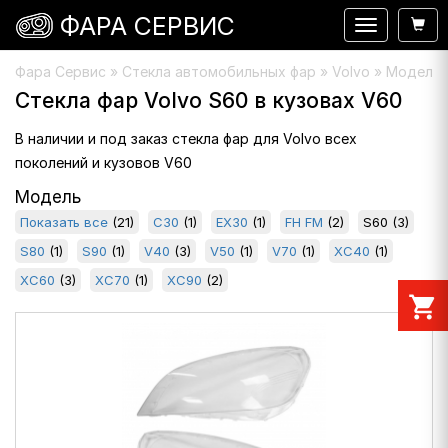
ФАРА СЕРВИС
Навигация
Фара Сервис
»
Стекла автомобильных фар
» Volvo » Модель 
Стекла фар Volvo S60 в кузовах V60
В наличии и под заказ стекла фар для Volvo всех
поколений и кузовов V60
Модель
Показать все
(21)
C30
(1)
EX30
(1)
FH FM
(2)
S60
(3)
S80
(1)
S90
(1)
V40
(3)
V50
(1)
V70
(1)
XC40
(1)
XC60
(3)
XC70
(1)
XC90
(2)
shopping_cart