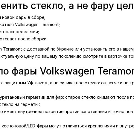
енить стекло, а не фару це
 новой фары в сборе;
жателя Volkswagen Teramont;
етораспределения;
отевает после сборки.
 Teramont с доставкой по Украине или установить его в нашем
Актуальную цену по вашему поколению смотрите в карточке то
ло фары Volkswagen Teramon
с защитным УФ-лаком, а не силикатное стекло: он легче и не т
уретановый герметик для фар: старое стекло снимают после п
текло на герметик;
ло имеет внутреннее покрытие против запотевания и точно по
я ксеноновой/LED-фары могут отличаться креплениями и внутре