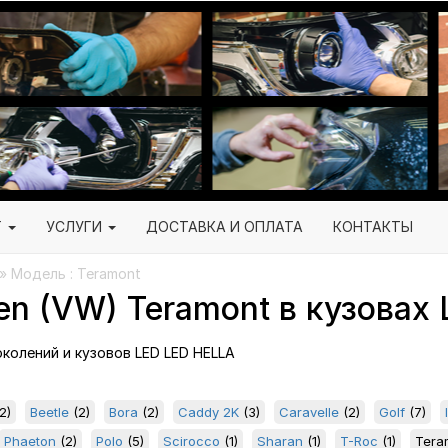
Г
УСЛУГИ
ДОСТАВКА И ОПЛАТА
КОНТАКТЫ
» Модель : Teramont
en (VW) Teramont в кузовах
околений и кузовов LED LED HELLA
2)
Beetle
(2)
Bora
(2)
Caddy 2K
(3)
Caravelle
(2)
Golf
(7)
Phaeton
(2)
Polo
(5)
Scirocco
(1)
Sharan
(1)
T-Roc
(1)
Tera