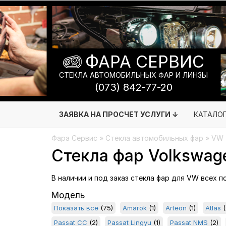
ФАРА СЕРВИС
СТЕКЛА АВТОМОБИЛЬНЫХ ФАР И ЛИНЗЫ
(073) 842-77-20
ЗАЯВКА НА ПРОСЧЕТ УСЛУГИ ↓
КАТАЛО
Фара Сервис
»
Стекла автомобильных фар
» VW 
Стекла фар Volkswag
В наличии и под заказ стекла фар для VW всех п
Модель
Показать все
(75)
Amarok
(1)
Arteon
(1)
Atlas
(
Passat CC
(2)
Passat Lingyu
(1)
Passat NMS
(2)