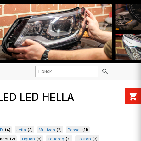
search
 LED LED HELLA
shopping_cart
ID.
(4)
Jetta
(3)
Multivan
(2)
Passat
(11)
mont
(2)
Tiguan
(6)
Touareg
(7)
Touran
(3)