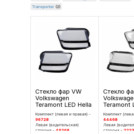
Transporter
(2)
Стекло фар VW
Стекло ф
Volkswagen
Volkswage
Teramont LED Hella
Teramont 
(2016-2020)
(2016-2020
Комплект (левая и правая) -
Комплект (левая
дорестайлинг
дорестай
9672
₴
4446
₴
левое и правое
левое и п
Левая (водительская)
Левая (водител
сторона -
4836
₴
сторона -
222