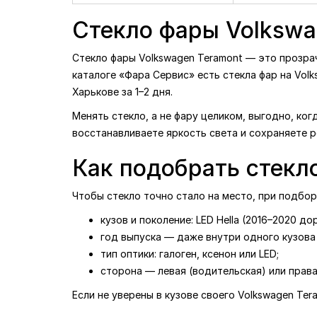
Правая (пассажирская)
Правая (пасса
сторона -
4836
₴
сторона -
222
Стекло фары Volkswag
Стекло фары Volkswagen Teramont — это прозрач
каталоге «Фара Сервис» есть стекла фар на Volk
Харькове за 1–2 дня.
Менять стекло, а не фару целиком, выгодно, ког
восстанавливаете яркость света и сохраняете 
Как подобрать стекл
Чтобы стекло точно стало на место, при подбо
кузов и поколение: LED Hella (2016–2020 до
год выпуска — даже внутри одного кузова 
тип оптики: галоген, ксенон или LED;
сторона — левая (водительская) или права
Если не уверены в кузове своего Volkswagen Te