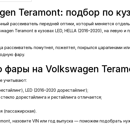
жирская)
3
₴
en Teramont: подбор по ку
ный рассеиватель передней оптики, который меняется отдельн
swagen Teramont в кузовах LED, HELLA (2016–2020), на левую и
да рассеиватель помутнел, пожелтел, покрылся царапинами или
родную фару.
о фары на Volkswagen Teram
ре учитывают:
рестайлинг), LED (2016–2020 дорестайлинг);
стекло дорестайлинга и рестайлинга отличается;
я (пассажирская).
ramont, назовите VIN или год выпуска — поможем подобрать ну