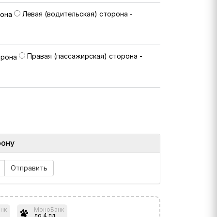
Левая (водительская) сторона -
Правая (пассажирская) сторона -
фону
нк
МоноБанк
до 4 пл.