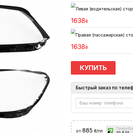
1638
₴
1638
₴
КУПИТЬ
Быстрый заказ по теле
ПриватБа
885
от
₴/пл
до 4 пл.