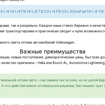
6 L I4 1.6 L I4 FSI 1.8 L I4 TSI 2.0 L I4 FSI 2.0 L I4 EcoFuel 1.6 L I4 TDI 
парами, так и раздельно. Каждое наше стекло бережно и качест
емя транспортировки и практически сводит к нулю возможност
вного света оптики автомобилей Volkswagen.
Важные преимущества
зиции, новые поступления, демократические цены, быстрая дос
качество оригинала – Hella или Bosch AL, Automotive Lightening
нальной оптике авто – как замена части узла, но не целой фар
А это действительно оптимальное решение, без лишних трат н