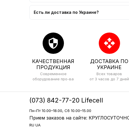
Есть ли доставка по Украине?
security
open_with
КАЧЕСТВЕННАЯ
ДОСТАВКА ПО
ПРОДУКЦИЯ
УКРАИНЕ
Современное
Всех товаров
оборудование про-ва
от 3 часов до 7 дней
(073) 842-77-20 Lifecell
Пн–Пт 10.00–18.00, Сб 10.00–15.00
Прием заказов на сайте: КРУГЛОСУТОЧНО
RU
UA