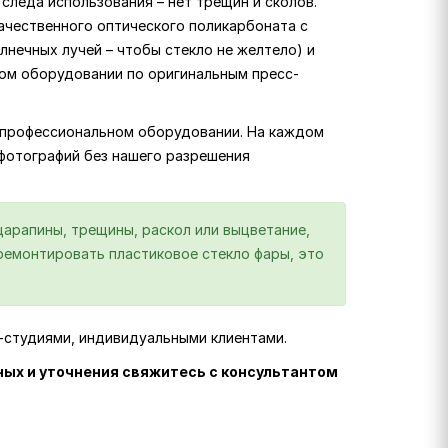
следа использования – нет трещин и сколов.
ачественного оптического поликарбоната с
лнечных лучей – чтобы стекло не желтело) и
ком оборудовании по оригинальным пресс-
на профессиональном оборудовании. На каждом
 фотографий без нашего разрешения
царапины, трещины, раскол или выцветание,
отремонтировать пластиковое стекло фары, это
г-студиями, индивидуальными клиентами.
ных и уточнения свяжитесь с консультантом