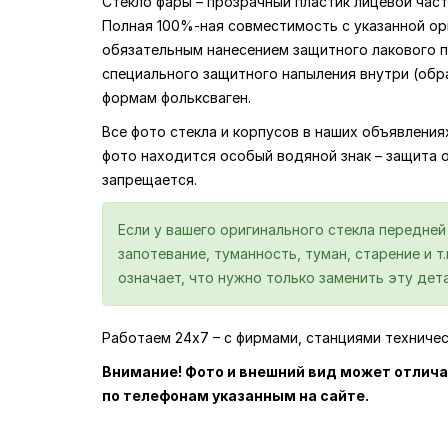
Стекло фары – прозрачный пластик лицевой част
Полная 100%-ная совместимость с указанной ор
обязательным нанесением защитного лакового по
специального защитного напыления внутри (обр
формам фольксваген.
Все фото стекла и корпусов в наших объявлени
фото находится особый водяной знак – защита 
запрещается.
Если у вашего оригинального стекла передне
запотевание, туманность, туман, старение и т
означает, что нужно только заменить эту дета
Работаем 24х7 – с фирмами, станциями техниче
Внимание! Фото и внешний вид может отлича
по телефонам указанным на сайте.