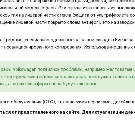
и фары авто – совершенно новый и целый, ровный, без единого 
игинальной моделью фары. Эти стекла изготовлены из высокок
крытия на лицевой части стекла (защита от ультрафиолета со
ащение лицевой части покрыто слоем антифог). это на заводс
ях – родные, специально сделанные на нашем складе в Киеве 
от несанкционированного копирования. Использование данных
й фары Volkswagen появились проблемы, например желтоватые 
.п. – не нужно менять весь комплект фары, вам нужно только 
ль, а затем ваши фары снова будут как новые.
ского обслуживания (СТО), техническими сервисами, детейлин
ться от представленного на сайте. Для актуализации дан