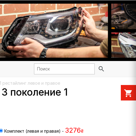
search
1 рестайлинг левое и правое
3 поколение 1
shopping_cart
3276
Комплект (левая и правая) -
₴