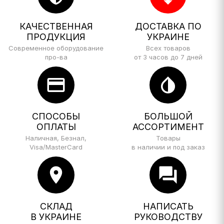
КАЧЕСТВЕННАЯ
ДОСТАВКА ПО
ПРОДУКЦИЯ
УКРАИНЕ
Современное оборудование
Всех товаров
про-ва
от 3 часов до 7 дней
credit_card
invert_colors
СПОСОБЫ
БОЛЬШОЙ
ОПЛАТЫ
АССОРТИМЕНТ
Наличная, Безнал,
Товары
Visa/MasterCard
в наличии и под заказ
location_on
forum
СКЛАД
НАПИСАТЬ
В УКРАИНЕ
РУКОВОДСТВУ