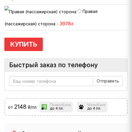
Правая
3978
(пассажирская) сторона -
₴
КУПИТЬ
Быстрый заказ по телефону
ПриватБанк
МоноБанк
2148
от
₴/пл
до 4 пл.
до 4 пл.