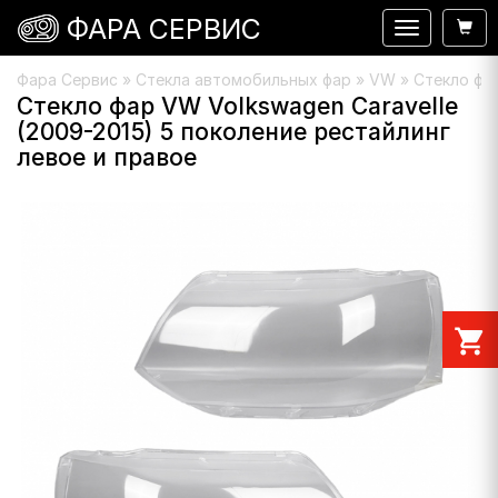
ФАРА СЕРВИС
Навигация
Фара Сервис
»
Стекла автомобильных фар
»
VW
» Стекло фар
Стекло фар VW Volkswagen Caravelle
(2009-2015) 5 поколение рестайлинг
левое и правое
shopping_cart