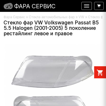
ФАРА СЕРВИС
Навигация
Фара Сервис
»
Стекла автомобильных фар
»
VW
» Стекло фар
Стекло фар VW Volkswagen Passat B5
5.5 Halogen (2001-2005) 5 поколение
рестайлинг левое и правое
shopping_cart