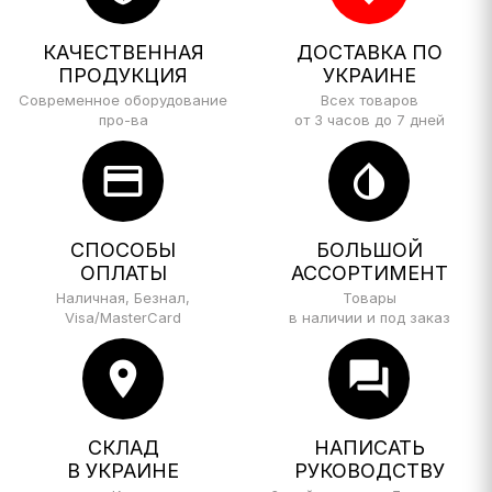
КАЧЕСТВЕННАЯ
ДОСТАВКА ПО
ПРОДУКЦИЯ
УКРАИНЕ
Современное оборудование
Всех товаров
про-ва
от 3 часов до 7 дней
credit_card
invert_colors
СПОСОБЫ
БОЛЬШОЙ
ОПЛАТЫ
АССОРТИМЕНТ
Наличная, Безнал,
Товары
Visa/MasterCard
в наличии и под заказ
location_on
forum
СКЛАД
НАПИСАТЬ
В УКРАИНЕ
РУКОВОДСТВУ