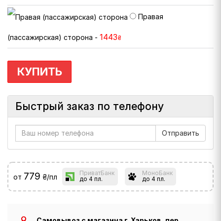
Правая
1443
(пассажирская) сторона -
₴
КУПИТЬ
Быстрый заказ по телефону
ПриватБанк
МоноБанк
779
от
₴/пл
до 4 пл.
до 4 пл.
Самовывоз с магазина г. Харьков, пер.