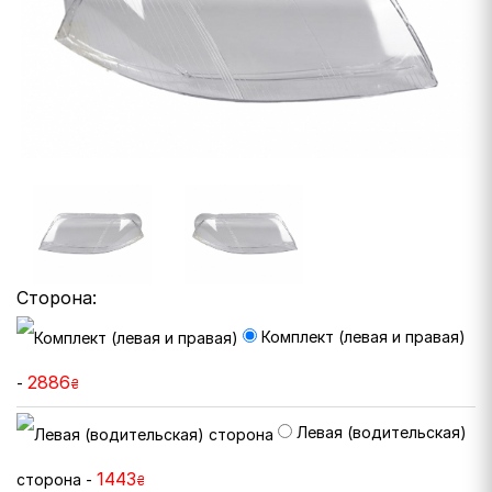
Сторона:
Комплект (левая и правая)
2886
-
₴
Левая (водительская)
1443
сторона -
₴